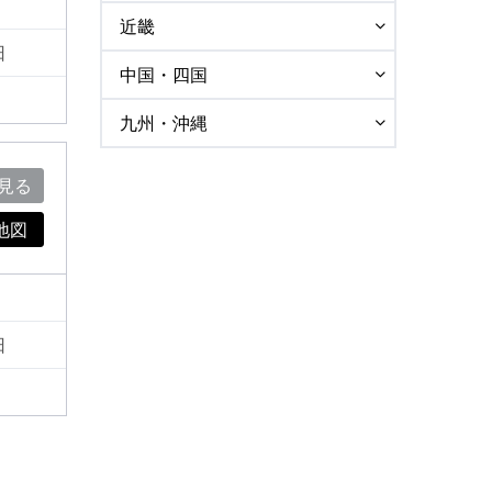
近畿
日
中国・四国
九州・沖縄
見る
地図
日