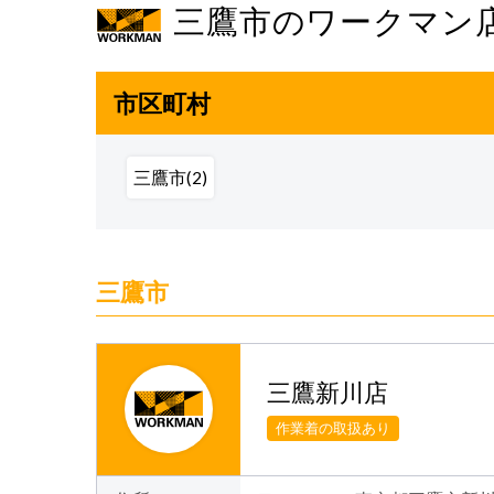
三鷹市のワークマン
市区町村
三鷹市(2)
三鷹市
三鷹新川店
作業着の取扱あり