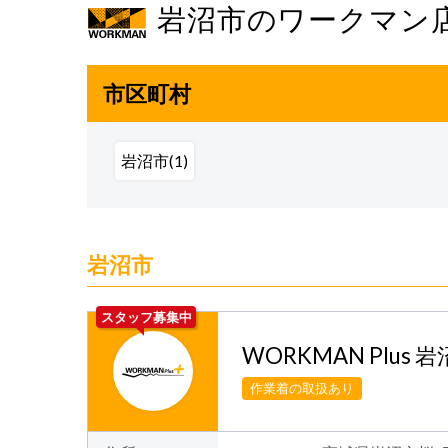
岩沼市のワークマン
市区町村
岩沼市(1)
岩沼市
スタッフ募集中
WORKMAN Plus 
作業着の取扱あり