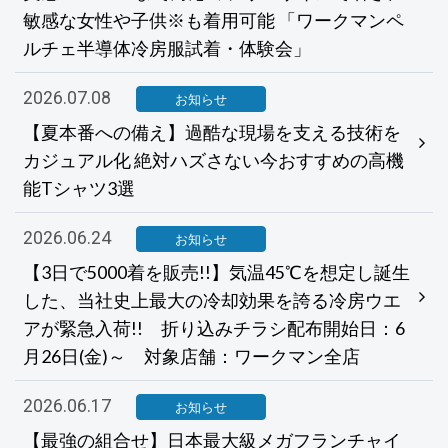
敏感な女性や子供※も着用可能 「ワークマンペ
ルチェ半導体冷房服試着・体験会」
2026.07.08
お知らせ
【夏本番への備え】過酷な現場を支える技術を
カジュアル化 絶対ハズさない今おすすめの高機
能Tシャツ3選
2026.06.24
お知らせ
【3日で5000着を販売!!】気温45℃を想定し誕生
した、当社史上最大の冷却効果を誇る冷房ウエ
アが緊急入荷!! 折り込みチラシ配布開始日：6
月26日(金)～ 対象店舗：ワークマン全店
2026.06.17
お知らせ
【最強の組合せ】日本最大級メガフランチャイ