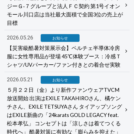
ジーＧ‐７グループと法人ＦＣ契約 第1号イオン
モール川口店は当社最大面積で全国3位の売上が
目標
2026.05.26
お知らせ
【災害級酷暑対策展示会】ペルチェ半導体冷房
服に女性専用品が登場 45℃体験ブース：冷感Ｔ
シャツ/UVパーカー/ファン付きとの着合せ実験
2026.05.21
お知らせ
５月２２日（金）より新作ファンウェアTVCM
放送開始 出演はEXILE TAKAHIROさん、橘ケン
チさん、EXILE TETSUYAさん タイアップソング
はEXILE新曲の「24karats GOLD LEGACY feat.
松本孝弘」 コンセプトは「涼しさは着てつくる
時代へ」 酷暑対策に有効な「膨らみを抑えた」