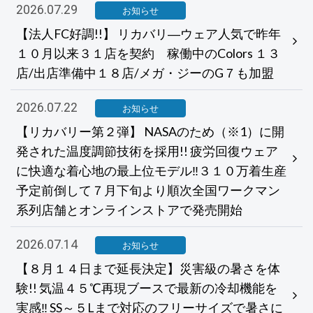
2026.07.29
お知らせ
【法人FC好調!!】 リカバリ―ウェア人気で昨年
１０月以来３１店を契約 稼働中のColors １３
店/出店準備中１８店/メガ・ジーのG７も加盟
2026.07.22
お知らせ
【リカバリー第２弾】 NASAのため（※1）に開
発された温度調節技術を採用!! 疲労回復ウェア
に快適な着心地の最上位モデル‼３１０万着生産
予定前倒して７月下旬より順次全国ワークマン
系列店舗とオンラインストアで発売開始
2026.07.14
お知らせ
【８月１４日まで延長決定】災害級の暑さを体
験!! 気温４５℃再現ブースで最新の冷却機能を
実感‼ SS～５Lまで対応のフリーサイズで暑さに