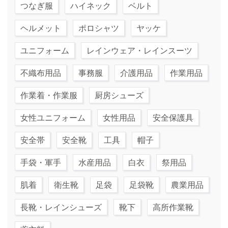
つなぎ服
ハイネック
ベルト
ヘルメット
ポロシャツ
ヤッケ
ユニフォーム
レインウェア・レインスーツ
不織布用品
事務服
介護用品
作業用品
作業着・作業服
厨房シューズ
女性ユニフォーム
女性用品
安全保護具
安全帯
安全靴
工具
帽子
手袋・軍手
水産用品
白衣
祭用品
肌着
衛生靴
足袋
足袋靴
農業用品
長靴・レインシューズ
靴下
高所作業靴