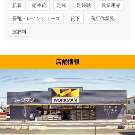
肌着
衛生靴
足袋
足袋靴
農業用品
長靴・レインシューズ
靴下
高所作業靴
鳶衣料
店舗情報