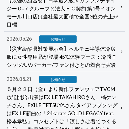
【最強の組合せ】日本最大級メガフランチャイ
ジーＧ‐７グループと法人ＦＣ契約 第1号イオン
モール川口店は当社最大面積で全国3位の売上が
目標
2026.05.26
お知らせ
【災害級酷暑対策展示会】ペルチェ半導体冷房
服に女性専用品が登場 45℃体験ブース：冷感Ｔ
シャツ/UVパーカー/ファン付きとの着合せ実験
2026.05.21
お知らせ
５月２２日（金）より新作ファンウェアTVCM
放送開始 出演はEXILE TAKAHIROさん、橘ケン
チさん、EXILE TETSUYAさん タイアップソング
はEXILE新曲の「24karats GOLD LEGACY feat.
松本孝弘」 コンセプトは「涼しさは着てつくる