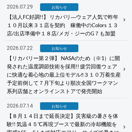
2026.07.29
お知らせ
【法人FC好調!!】 リカバリ―ウェア人気で昨年
１０月以来３１店を契約 稼働中のColors １３
店/出店準備中１８店/メガ・ジーのG７も加盟
2026.07.22
お知らせ
【リカバリー第２弾】 NASAのため（※1）に開
発された温度調節技術を採用!! 疲労回復ウェア
に快適な着心地の最上位モデル‼３１０万着生産
予定前倒して７月下旬より順次全国ワークマン
系列店舗とオンラインストアで発売開始
2026.07.14
お知らせ
【８月１４日まで延長決定】災害級の暑さを体
験!! 気温４５℃再現ブースで最新の冷却機能を