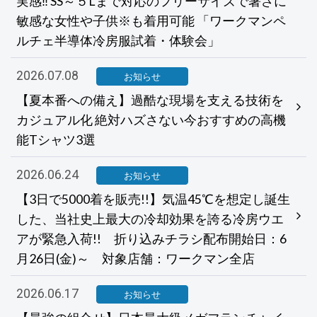
実感‼ SS～５Lまで対応のフリーサイズで暑さに
敏感な女性や子供※も着用可能 「ワークマンペ
ルチェ半導体冷房服試着・体験会」
2026.07.08
お知らせ
【夏本番への備え】過酷な現場を支える技術を
カジュアル化 絶対ハズさない今おすすめの高機
能Tシャツ3選
2026.06.24
お知らせ
【3日で5000着を販売!!】気温45℃を想定し誕生
した、当社史上最大の冷却効果を誇る冷房ウエ
アが緊急入荷!! 折り込みチラシ配布開始日：6
月26日(金)～ 対象店舗：ワークマン全店
2026.06.17
お知らせ