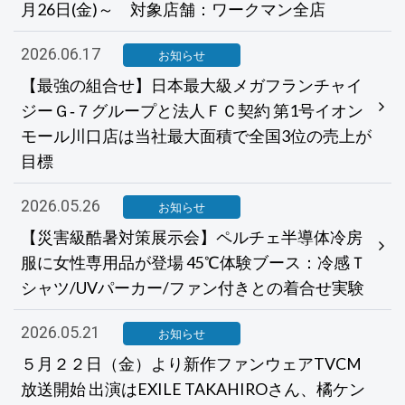
月26日(金)～ 対象店舗：ワークマン全店
2026.06.17
お知らせ
【最強の組合せ】日本最大級メガフランチャイ
ジーＧ‐７グループと法人ＦＣ契約 第1号イオン
モール川口店は当社最大面積で全国3位の売上が
目標
2026.05.26
お知らせ
【災害級酷暑対策展示会】ペルチェ半導体冷房
服に女性専用品が登場 45℃体験ブース：冷感Ｔ
シャツ/UVパーカー/ファン付きとの着合せ実験
2026.05.21
お知らせ
５月２２日（金）より新作ファンウェアTVCM
放送開始 出演はEXILE TAKAHIROさん、橘ケン