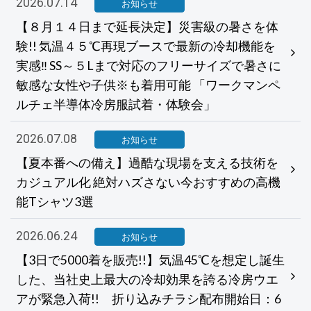
2026.07.14
お知らせ
【８月１４日まで延長決定】災害級の暑さを体
験!! 気温４５℃再現ブースで最新の冷却機能を
実感‼ SS～５Lまで対応のフリーサイズで暑さに
敏感な女性や子供※も着用可能 「ワークマンペ
ルチェ半導体冷房服試着・体験会」
2026.07.08
お知らせ
【夏本番への備え】過酷な現場を支える技術を
カジュアル化 絶対ハズさない今おすすめの高機
能Tシャツ3選
2026.06.24
お知らせ
【3日で5000着を販売!!】気温45℃を想定し誕生
した、当社史上最大の冷却効果を誇る冷房ウエ
アが緊急入荷!! 折り込みチラシ配布開始日：6