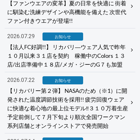
【ファンウエアの変革】夏の日常を快適に 街着
に馴染む洗練デザインや高機能を備えた 次世代
ファン付きウエアが登場!!
2026.07.29
お知らせ
【法人FC好調!!】 リカバリ―ウェア人気で昨年
１０月以来３１店を契約 稼働中のColors １３
店/出店準備中１８店/メガ・ジーのG７も加盟
2026.07.22
お知らせ
【リカバリー第２弾】 NASAのため（※1）に開
発された温度調節技術を採用!! 疲労回復ウェア
に快適な着心地の最上位モデル‼３１０万着生産
予定前倒して７月下旬より順次全国ワークマン
系列店舗とオンラインストアで発売開始