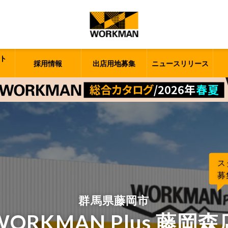
ト
採用情報
出店用地募集
ニュースリリース
ス
募
群馬県藤岡市
WORKMAN Plus 藤岡森