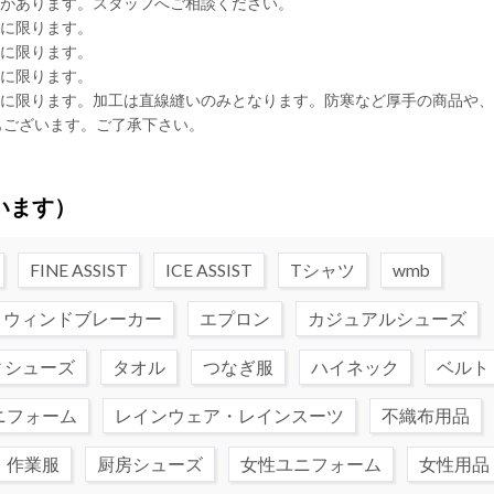
合があります。スタッフへご相談ください。
品に限ります。
品に限ります。
品に限ります。
品に限ります。加工は直線縫いのみとなります。防寒など厚手の商品や
もございます。ご了承下さい。
います）
FINE ASSIST
ICE ASSIST
Tシャツ
wmb
ウィンドブレーカー
エプロン
カジュアルシューズ
ィシューズ
タオル
つなぎ服
ハイネック
ベルト
ニフォーム
レインウェア・レインスーツ
不織布用品
・作業服
厨房シューズ
女性ユニフォーム
女性用品