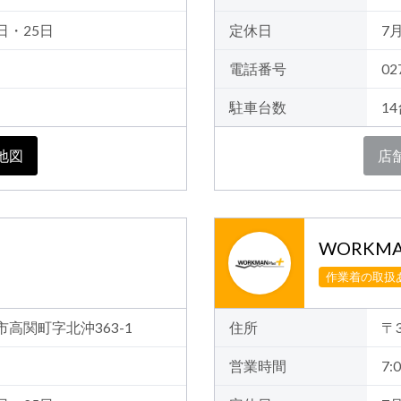
日・25日
定休日
7
電話番号
02
駐車台数
1
地図
店
WORKMA
作業着の取扱
崎市高関町字北沖363-1
住所
〒
営業時間
7:0