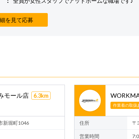
全員が女性スタッフでアットホームな職場です♪
細を見て応募
みなみモール店
WORKMA
6.3km
作業着の取扱
橋市新堀町1046
住所
〒
営業時間
7:0