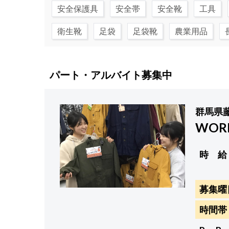
安全保護具
安全帯
安全靴
工具
衛生靴
足袋
足袋靴
農業用品
パート・アルバイト募集中
群馬県
WOR
時 給
募集曜
時間帯