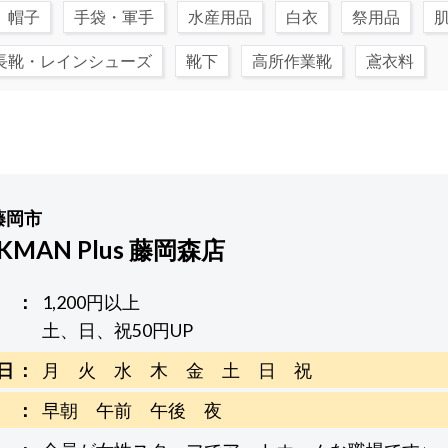
帽子
手袋・軍手
水産用品
白衣
祭用品
長靴・レインシューズ
靴下
高所作業靴
鳶衣料
藤岡市
KMAN Plus 藤岡森店
1,200円以上
土、日、祝50円UP
日
月 火 水 木 金 土 日 祝
早朝 午前 午後 夜