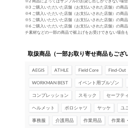
※2 商品によってはサンプルのお貸し出しができない場
※3 ご購入いただいた店舗（お支払いされた店舗）の商
※4 ご購入いただいた店舗（お支払いされた店舗）の商
※5 ご購入いただいた店舗（お支払いされた店舗）の商
※6 ご購入いただいた店舗（お支払いされた店舗）の商
チ素材などの一部の商品で裾上げをお受けできない場合
取扱商品
（一部お取り寄せ商品もござ
AEGIS
ATHLE
Field Core
Find-Out
WORKMAN BEST
イベント用ブルゾン
コンプレッション
スモック
セーフテ
ヘルメット
ポロシャツ
ヤッケ
ユ
事務服
介護用品
作業用品
作業着