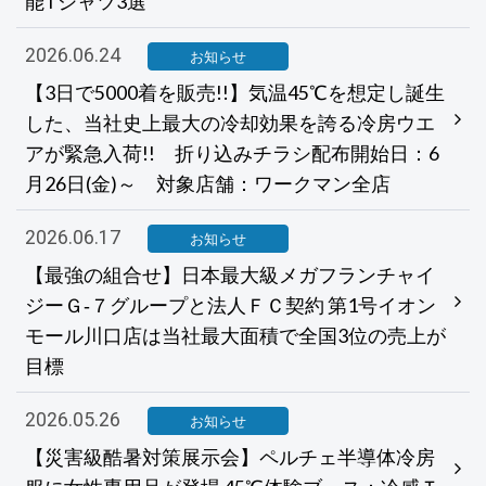
能Tシャツ3選
2026.06.24
お知らせ
【3日で5000着を販売!!】気温45℃を想定し誕生
した、当社史上最大の冷却効果を誇る冷房ウエ
アが緊急入荷!! 折り込みチラシ配布開始日：6
月26日(金)～ 対象店舗：ワークマン全店
2026.06.17
お知らせ
【最強の組合せ】日本最大級メガフランチャイ
ジーＧ‐７グループと法人ＦＣ契約 第1号イオン
モール川口店は当社最大面積で全国3位の売上が
目標
2026.05.26
お知らせ
【災害級酷暑対策展示会】ペルチェ半導体冷房