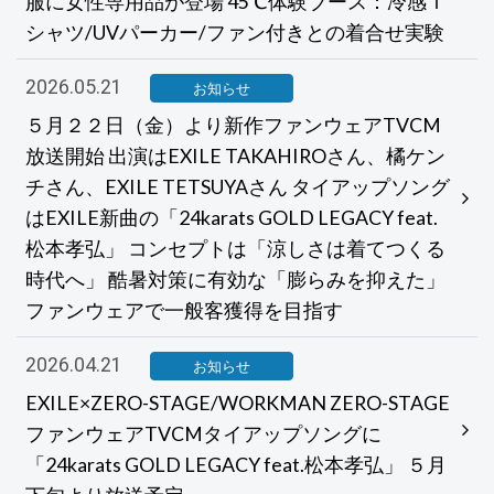
服に女性専用品が登場 45℃体験ブース：冷感Ｔ
シャツ/UVパーカー/ファン付きとの着合せ実験
2026.05.21
お知らせ
５月２２日（金）より新作ファンウェアTVCM
放送開始 出演はEXILE TAKAHIROさん、橘ケン
チさん、EXILE TETSUYAさん タイアップソング
はEXILE新曲の「24karats GOLD LEGACY feat.
松本孝弘」 コンセプトは「涼しさは着てつくる
時代へ」 酷暑対策に有効な「膨らみを抑えた」
ファンウェアで一般客獲得を目指す
2026.04.21
お知らせ
EXILE×ZERO-STAGE/WORKMAN ZERO-STAGE
ファンウェアTVCMタイアップソングに
「24karats GOLD LEGACY feat.松本孝弘」 ５月