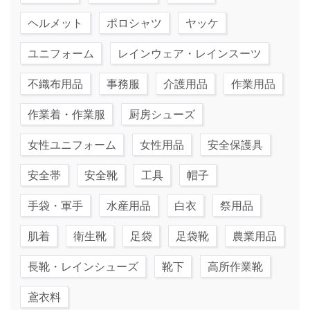
ヘルメット
ポロシャツ
ヤッケ
ユニフォーム
レインウェア・レインスーツ
不織布用品
事務服
介護用品
作業用品
作業着・作業服
厨房シューズ
女性ユニフォーム
女性用品
安全保護具
安全帯
安全靴
工具
帽子
手袋・軍手
水産用品
白衣
祭用品
肌着
衛生靴
足袋
足袋靴
農業用品
長靴・レインシューズ
靴下
高所作業靴
鳶衣料