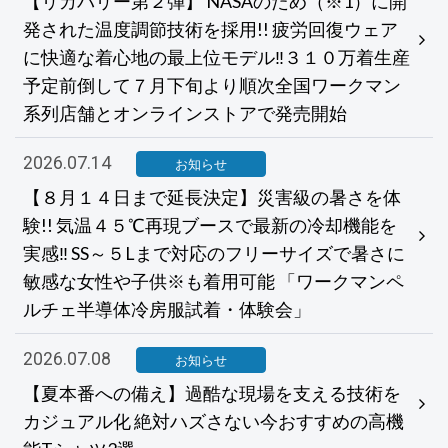
【リカバリー第２弾】 NASAのため（※1）に開
発された温度調節技術を採用!! 疲労回復ウェア
に快適な着心地の最上位モデル‼３１０万着生産
予定前倒して７月下旬より順次全国ワークマン
系列店舗とオンラインストアで発売開始
2026.07.14
お知らせ
【８月１４日まで延長決定】災害級の暑さを体
験!! 気温４５℃再現ブースで最新の冷却機能を
実感‼ SS～５Lまで対応のフリーサイズで暑さに
敏感な女性や子供※も着用可能 「ワークマンペ
ルチェ半導体冷房服試着・体験会」
2026.07.08
お知らせ
【夏本番への備え】過酷な現場を支える技術を
カジュアル化 絶対ハズさない今おすすめの高機