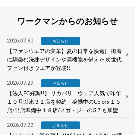
ワークマンからのお知らせ
2026.07.30
お知らせ
【ファンウエアの変革】夏の日常を快適に 街着
に馴染む洗練デザインや高機能を備えた 次世代
ファン付きウエアが登場!!
2026.07.29
お知らせ
【法人FC好調!!】 リカバリ―ウェア人気で昨年
１０月以来３１店を契約 稼働中のColors １３
店/出店準備中１８店/メガ・ジーのG７も加盟
2026.07.22
お知らせ