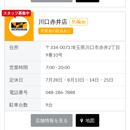
スタッフ募集中
川口赤井店
9.4km
作業着の取扱あり
住所
〒334-0073 埼玉県川口市赤井2丁目
9番10号
営業時間
7:00 - 20:00
定休日
7月28日・8月13日・14日・25日
電話番号
048-286-7888
駐車台数
9台
店舗情報を見る
地図