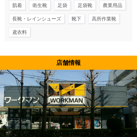
肌着
衛生靴
足袋
足袋靴
農業用品
長靴・レインシューズ
靴下
高所作業靴
鳶衣料
店舗情報