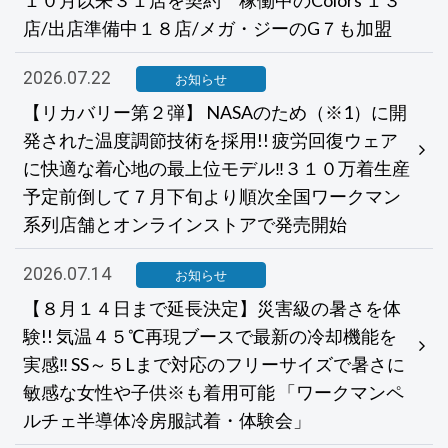
店/出店準備中１８店/メガ・ジーのG７も加盟
2026.07.22
お知らせ
【リカバリー第２弾】 NASAのため（※1）に開
発された温度調節技術を採用!! 疲労回復ウェア
に快適な着心地の最上位モデル‼３１０万着生産
予定前倒して７月下旬より順次全国ワークマン
系列店舗とオンラインストアで発売開始
2026.07.14
お知らせ
【８月１４日まで延長決定】災害級の暑さを体
験!! 気温４５℃再現ブースで最新の冷却機能を
実感‼ SS～５Lまで対応のフリーサイズで暑さに
敏感な女性や子供※も着用可能 「ワークマンペ
ルチェ半導体冷房服試着・体験会」