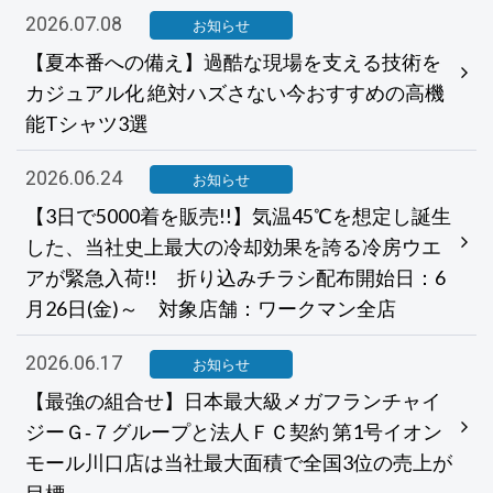
2026.07.08
お知らせ
【夏本番への備え】過酷な現場を支える技術を
カジュアル化 絶対ハズさない今おすすめの高機
能Tシャツ3選
2026.06.24
お知らせ
【3日で5000着を販売!!】気温45℃を想定し誕生
した、当社史上最大の冷却効果を誇る冷房ウエ
アが緊急入荷!! 折り込みチラシ配布開始日：6
月26日(金)～ 対象店舗：ワークマン全店
2026.06.17
お知らせ
【最強の組合せ】日本最大級メガフランチャイ
ジーＧ‐７グループと法人ＦＣ契約 第1号イオン
モール川口店は当社最大面積で全国3位の売上が
目標