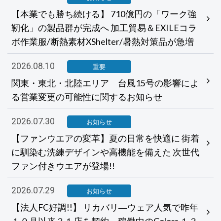
【本業でも勝ち続ける】 710億円の「ワーク強
靭化」の製品群が完成へ 加工貿易＆EXILEコラ
ボ作業服/断熱素材XShelter/暑熱対策品が急増
2026.08.10
重要
関東・東北・北陸エリア 台風15号の影響によ
る営業変更の可能性に関するお知らせ
2026.07.30
お知らせ
【ファンウエアの変革】夏の日常を快適に 街着
に馴染む洗練デザインや高機能を備えた 次世代
ファン付きウエアが登場!!
2026.07.29
お知らせ
【法人FC好調!!】 リカバリ―ウェア人気で昨年
１０月以来３１店を契約 稼働中のColors １３