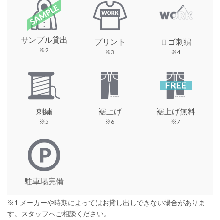
サンプル貸出
プリント
ロゴ刺繍
※2
※3
※4
刺繍
裾上げ
裾上げ無料
※5
※6
※7
駐車場完備
※1 メーカーや時期によってはお貸し出しできない場合がありま
す。スタッフへご相談ください。