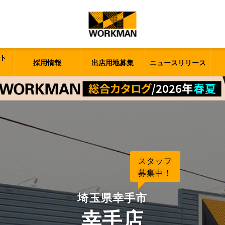
ト
採用情報
出店用地募集
ニュースリリース
スタッフ
募集中！
埼玉県幸手市
幸手店