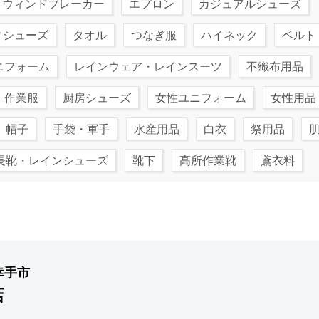
ウィンドブレーカー
エプロン
カジュアルシューズ
ィシューズ
タオル
つなぎ服
ハイネック
ベルト
ニフォーム
レインウェア・レインスーツ
不織布用品
・作業服
厨房シューズ
女性ユニフォーム
女性用品
帽子
手袋・軍手
水産用品
白衣
祭用品
長靴・レインシューズ
靴下
高所作業靴
鳶衣料
幸手市
店