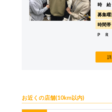
時 給
募集曜
時間帯
P R
詳
お近くの店舗(10km以内)