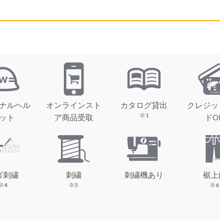
ナルヘル
オンラインスト
カタログ貸出
クレジッ
※1
ット
ア商品受取
ドO
ゴ刺繍
刺繍
刺繍機あり
裾上
※4
※5
※6