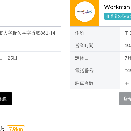
Workman
作業着の取扱
喜市大字野久喜字香取861-14
住所
〒
営業時間
10:
日・25日
定休日
7
電話番号
04
駐車台数
モ
地図
店
町店
7.9km