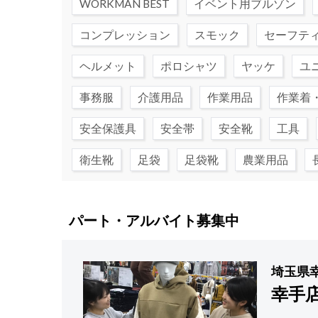
WORKMAN BEST
イベント用ブルゾン
コンプレッション
スモック
セーフテ
ヘルメット
ポロシャツ
ヤッケ
ユ
事務服
介護用品
作業用品
作業着
安全保護具
安全帯
安全靴
工具
衛生靴
足袋
足袋靴
農業用品
パート・アルバイト募集中
埼玉県
幸手