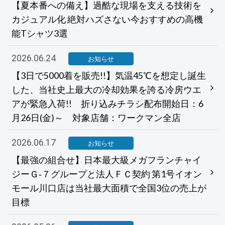
【夏本番への備え】過酷な現場を支える技術を
カジュアル化 絶対ハズさない今おすすめの高機
能Tシャツ3選
2026.06.24
お知らせ
【3日で5000着を販売!!】気温45℃を想定し誕生
した、当社史上最大の冷却効果を誇る冷房ウエ
アが緊急入荷!! 折り込みチラシ配布開始日：6
月26日(金)～ 対象店舗：ワークマン全店
2026.06.17
お知らせ
【最強の組合せ】日本最大級メガフランチャイ
ジーＧ‐７グループと法人ＦＣ契約 第1号イオン
モール川口店は当社最大面積で全国3位の売上が
目標