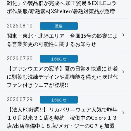
靭化」の製品群が完成へ 加工貿易＆EXILEコラ
ボ作業服/断熱素材XShelter/暑熱対策品が急増
2026.08.10
重要
関東・東北・北陸エリア 台風15号の影響によ
る営業変更の可能性に関するお知らせ
2026.07.30
お知らせ
【ファンウエアの変革】夏の日常を快適に 街着
に馴染む洗練デザインや高機能を備えた 次世代
ファン付きウエアが登場!!
2026.07.29
お知らせ
【法人FC好調!!】 リカバリ―ウェア人気で昨年
１０月以来３１店を契約 稼働中のColors １３
店/出店準備中１８店/メガ・ジーのG７も加盟