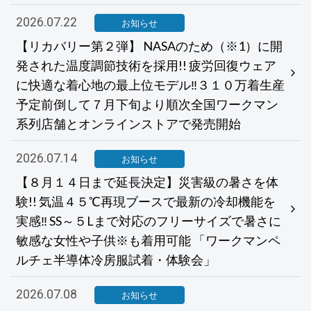
2026.07.22
お知らせ
【リカバリー第２弾】 NASAのため（※1）に開
発された温度調節技術を採用!! 疲労回復ウェア
に快適な着心地の最上位モデル‼３１０万着生産
予定前倒して７月下旬より順次全国ワークマン
系列店舗とオンラインストアで発売開始
2026.07.14
お知らせ
【８月１４日まで延長決定】災害級の暑さを体
験!! 気温４５℃再現ブースで最新の冷却機能を
実感‼ SS～５Lまで対応のフリーサイズで暑さに
敏感な女性や子供※も着用可能 「ワークマンペ
ルチェ半導体冷房服試着・体験会」
2026.07.08
お知らせ