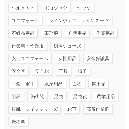
ヘルメット
ポロシャツ
ヤッケ
ユニフォーム
レインウェア・レインスーツ
不織布用品
事務服
介護用品
作業用品
作業着・作業服
厨房シューズ
女性ユニフォーム
女性用品
安全保護具
安全帯
安全靴
工具
帽子
手袋・軍手
水産用品
白衣
祭用品
肌着
衛生靴
足袋
足袋靴
農業用品
長靴・レインシューズ
靴下
高所作業靴
鳶衣料