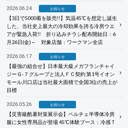
2026.06.24
お知らせ
【3日で5000着を販売!!】気温45℃を想定し誕生
した、当社史上最大の冷却効果を誇る冷房ウエ
アが緊急入荷!! 折り込みチラシ配布開始日：6
月26日(金)～ 対象店舗：ワークマン全店
2026.06.17
お知らせ
【最強の組合せ】日本最大級メガフランチャイ
ジーＧ‐７グループと法人ＦＣ契約 第1号イオン
モール川口店は当社最大面積で全国3位の売上が
目標
2026.05.26
お知らせ
【災害級酷暑対策展示会】ペルチェ半導体冷房
服に女性専用品が登場 45℃体験ブース：冷感Ｔ