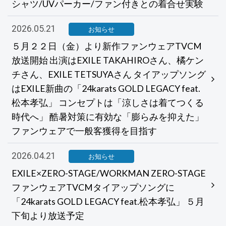
シャツ/UVパーカー/ファン付きとの着合せ実験
2026.05.21
お知らせ
５月２２日（金）より新作ファンウェアTVCM
放送開始 出演はEXILE TAKAHIROさん、橘ケン
チさん、EXILE TETSUYAさん タイアップソング
はEXILE新曲の「24karats GOLD LEGACY feat.
松本孝弘」 コンセプトは「涼しさは着てつくる
時代へ」 酷暑対策に有効な「膨らみを抑えた」
ファンウェアで一般客獲得を目指す
2026.04.21
お知らせ
EXILE×ZERO-STAGE/WORKMAN ZERO-STAGE
ファンウェアTVCMタイアップソングに
「24karats GOLD LEGACY feat.松本孝弘」 ５月
下旬より放送予定