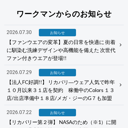
ワークマンからのお知らせ
2026.07.30
お知らせ
【ファンウエアの変革】夏の日常を快適に 街着
に馴染む洗練デザインや高機能を備えた 次世代
ファン付きウエアが登場!!
2026.07.29
お知らせ
【法人FC好調!!】 リカバリ―ウェア人気で昨年
１０月以来３１店を契約 稼働中のColors １３
店/出店準備中１８店/メガ・ジーのG７も加盟
2026.07.22
お知らせ
【リカバリー第２弾】 NASAのため（※1）に開