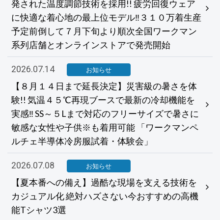
発された温度調節技術を採用!! 疲労回復ウェア
に快適な着心地の最上位モデル‼３１０万着生産
予定前倒して７月下旬より順次全国ワークマン
系列店舗とオンラインストアで発売開始
2026.07.14
お知らせ
【８月１４日まで延長決定】災害級の暑さを体
験!! 気温４５℃再現ブースで最新の冷却機能を
実感‼ SS～５Lまで対応のフリーサイズで暑さに
敏感な女性や子供※も着用可能 「ワークマンペ
ルチェ半導体冷房服試着・体験会」
2026.07.08
お知らせ
【夏本番への備え】過酷な現場を支える技術を
カジュアル化 絶対ハズさない今おすすめの高機
能Tシャツ3選