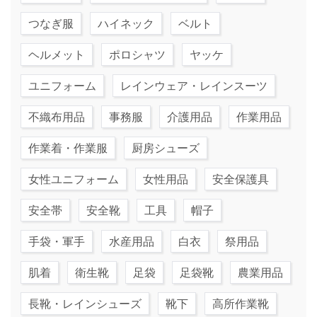
つなぎ服
ハイネック
ベルト
ヘルメット
ポロシャツ
ヤッケ
ユニフォーム
レインウェア・レインスーツ
不織布用品
事務服
介護用品
作業用品
作業着・作業服
厨房シューズ
女性ユニフォーム
女性用品
安全保護具
安全帯
安全靴
工具
帽子
手袋・軍手
水産用品
白衣
祭用品
肌着
衛生靴
足袋
足袋靴
農業用品
長靴・レインシューズ
靴下
高所作業靴