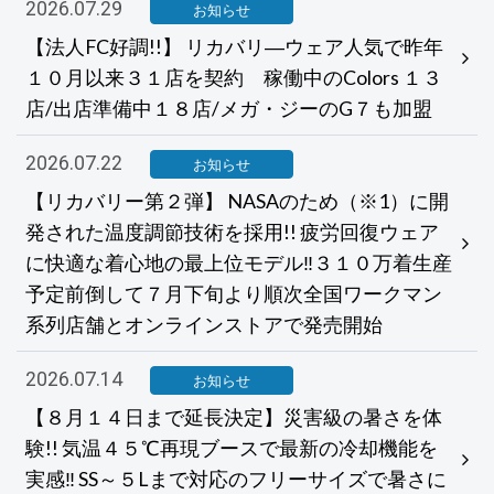
2026.07.29
お知らせ
【法人FC好調!!】 リカバリ―ウェア人気で昨年
１０月以来３１店を契約 稼働中のColors １３
店/出店準備中１８店/メガ・ジーのG７も加盟
2026.07.22
お知らせ
【リカバリー第２弾】 NASAのため（※1）に開
発された温度調節技術を採用!! 疲労回復ウェア
に快適な着心地の最上位モデル‼３１０万着生産
予定前倒して７月下旬より順次全国ワークマン
系列店舗とオンラインストアで発売開始
2026.07.14
お知らせ
【８月１４日まで延長決定】災害級の暑さを体
験!! 気温４５℃再現ブースで最新の冷却機能を
実感‼ SS～５Lまで対応のフリーサイズで暑さに