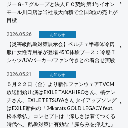
ジーＧ‐７グループと法人ＦＣ契約 第1号イオン
モール川口店は当社最大面積で全国3位の売上が
目標
2026.05.26
お知らせ
【災害級酷暑対策展示会】ペルチェ半導体冷房
服に女性専用品が登場 45℃体験ブース：冷感Ｔ
シャツ/UVパーカー/ファン付きとの着合せ実験
2026.05.21
お知らせ
５月２２日（金）より新作ファンウェアTVCM
放送開始 出演はEXILE TAKAHIROさん、橘ケン
チさん、EXILE TETSUYAさん タイアップソング
はEXILE新曲の「24karats GOLD LEGACY feat.
松本孝弘」 コンセプトは「涼しさは着てつくる
時代へ」 酷暑対策に有効な「膨らみを抑えた」