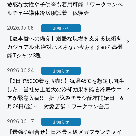
敏感な女性や子供※も着用可能 「ワークマンペ
ルチェ半導体冷房服試着・体験会」
2026.07.08
お知らせ
【夏本番への備え】過酷な現場を支える技術を
カジュアル化 絶対ハズさない今おすすめの高機
能Tシャツ3選
2026.06.24
お知らせ
【3日で5000着を販売!!】気温45℃を想定し誕生
した、当社史上最大の冷却効果を誇る冷房ウエ
アが緊急入荷!! 折り込みチラシ配布開始日：6
月26日(金)～ 対象店舗：ワークマン全店
2026.06.17
お知らせ
【最強の組合せ】日本最大級メガフランチャイ