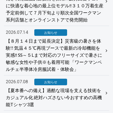
に快適な着心地の最上位モデル‼３１０万着生産
予定前倒して７月下旬より順次全国ワークマン
系列店舗とオンラインストアで発売開始
2026.07.14
お知らせ
【８月１４日まで延長決定】災害級の暑さを体
験!! 気温４５℃再現ブースで最新の冷却機能を
実感‼ SS～５Lまで対応のフリーサイズで暑さに
敏感な女性や子供※も着用可能 「ワークマンペ
ルチェ半導体冷房服試着・体験会」
2026.07.08
お知らせ
【夏本番への備え】過酷な現場を支える技術を
カジュアル化 絶対ハズさない今おすすめの高機
能Tシャツ3選