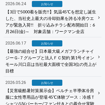
2026.06.24
お知らせ
【3日で5000着を販売!!】気温45℃を想定し誕生
した、当社史上最大の冷却効果を誇る冷房ウエ
アが緊急入荷!! 折り込みチラシ配布開始日：6
月26日(金)～ 対象店舗：ワークマン全店
2026.06.17
お知らせ
【最強の組合せ】日本最大級メガフランチャイ
ジーＧ‐７グループと法人ＦＣ契約 第1号イオン
モール川口店は当社最大面積で全国3位の売上が
目標
2026.05.26
お知らせ
【災害級酷暑対策展示会】ペルチェ半導体冷房
服に女性専用品が登場 45℃体験ブース：冷感Ｔ
シャツ/UVパーカー/ファン付きとの着合せ実験