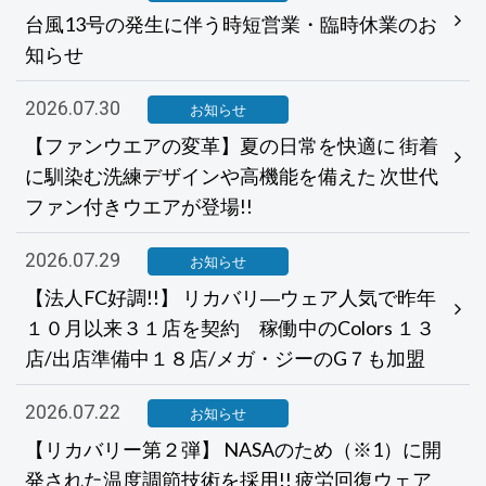
台風13号の発生に伴う時短営業・臨時休業のお
知らせ
2026.07.30
お知らせ
【ファンウエアの変革】夏の日常を快適に 街着
に馴染む洗練デザインや高機能を備えた 次世代
ファン付きウエアが登場!!
2026.07.29
お知らせ
【法人FC好調!!】 リカバリ―ウェア人気で昨年
１０月以来３１店を契約 稼働中のColors １３
店/出店準備中１８店/メガ・ジーのG７も加盟
2026.07.22
お知らせ
【リカバリー第２弾】 NASAのため（※1）に開
発された温度調節技術を採用!! 疲労回復ウェア