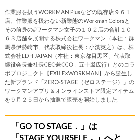
作業服を扱うWORKMAN Plusなどの既存店９６１
店、作業服を扱わない新業態のWorkman Colorsと
その前身の#ワークマン女子の１０２店の合計１０
６３店舗を展開する株式会社ワークマン（本社：群
馬県伊勢崎市、代表取締役社長：小濱英之）は、株
式会社LDH JAPAN（本社：東京都目黒区、代表取
締役会長兼社長CEO兼CCO：五十嵐広行）とのコラ
ボプロジェクト【EXILE×WORKMAN】から誕生し
た新ブランド「ZERO‐STAGE（ゼロステージ）」の
ワークマンアプリ＆オンラインストア限定アイテム
を９月２５日から抽選で販売を開始しました。
「GO TO STAGE．」は
「STAGE YOURSELF．」へと