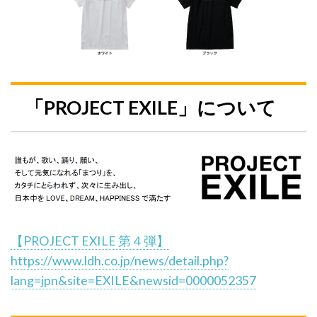
「PROJECT EXILE」について
【PROJECT EXILE 第４弾】
https://www.ldh.co.jp/news/detail.php?
lang=jpn&site=EXILE&newsid=0000052357