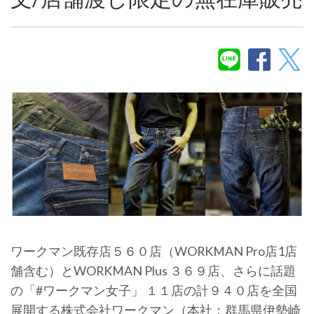
ワークマン既存店５６０店（WORKMAN Pro店1店
舗含む）とWORKMAN Plus ３６９店、さらに話題
の「#ワークマン女子」 １１店の計９４０店を全国
展開する株式会社ワークマン（本社：群馬県伊勢崎