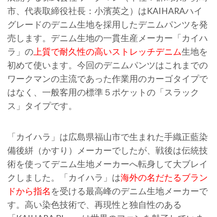
市、代表取締役社長：小濱英之）はKAIHARAハイ
グレードのデニム生地を採用したデニムパンツを発
売します。デニム生地の一貫生産メーカー「カイハ
ラ」の
上質で耐久性の高いストレッチデニム
生地を
初めて使います。今回のデニムパンツはこれまでの
ワークマンの主流であった作業用のカーゴタイプで
はなく、一般客用の標準５ポケットの「スラック
ス」タイプです。
「カイハラ」は広島県福山市で生まれた手織正藍染
備後絣（かすり）メーカーでしたが、戦後は伝統技
術を使ってデニム生地メーカーへ転身して大ブレイ
クしました。「カイハラ」は
海外の名だたるブラン
ドから指名
を受ける最高峰のデニム生地メーカーで
す。高い染色技術で、再現性と独自性のある