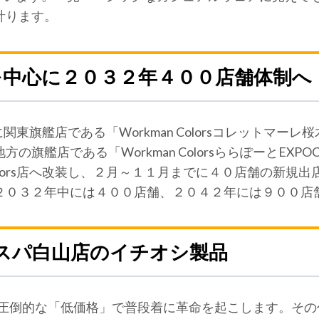
計ります。
を中心に２０３２年４００店舗体制へ
に関東旗艦店である「Workman Colorsコレットマ
旗艦店である「Workman ColorsららぽーとEXPO
lors店へ改装し、２月～１１月までに４０店舗の新規
２０３２年中には４００店舗、２０４２年には９００店
orsラスパ白山店のイチオシ製品
機能性」と圧倒的な「低価格」で普段着に革命を起こします。