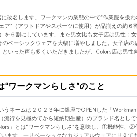
s店に改名します。ワークマンの業態の中で“作業服を扱わない
ェア”（アウトドアやスポーツに使用）が品揃えの約６割だっ
）を６割にしています。また男女比も女子店は男性：女性＝
けのベーシックウェアを大幅に増やしました。女子店の
といった声も多くいただきましたが、Colors店は男
orsとは“ワークマンらしさ”のこと
s」というネームは２０２３年に銀座でOPENした「Workman
（流行を見極めてから短納期生産）のブランド名としてつけ
 Colors」とは“ワークマンらしさ”を意味し、①機能性
しています。一見ベーシックなカジュアルウェアに見えて