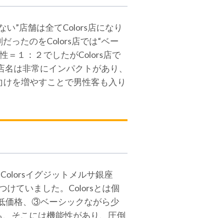
”店舗は全てColors店になり
たのをColors店では“ベー
１：２でしたがColors店で
店名は非常にインパクトがあり、
性向けを増やすことで男性客も入り
 Colorsイグジットメルサ銀座
ていました。Colorsとは個
、②低価格、③ベーシックながら少
も、そこには機能性があり、圧倒