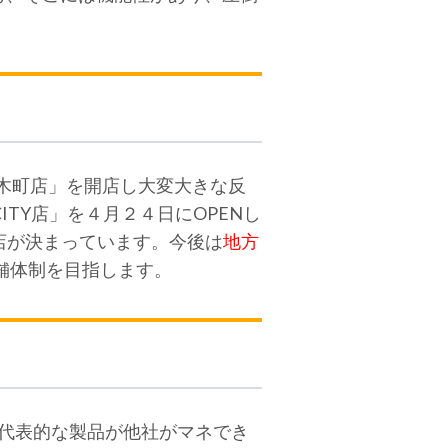
ーレ桜木町店」を開店し大変大きな反
CITY店」を４月２４日にOPENし
出店が決まっています。今後は
地方
舗体制を目指します。
その代表的な製品が他社がマネでき