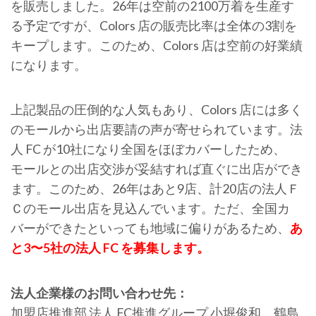
を販売しました。26年は空前の2100万着を生産す
る予定ですが、Colors 店の販売比率は全体の3割を
キープします。このため、Colors 店は空前の好業績
になります。
上記製品の圧倒的な人気もあり、Colors 店には多く
のモールから出店要請の声が寄せられています。法
人 FC が10社になり全国をほぼカバーしたため、
モールとの出店交渉が妥結すれば直ぐに出店ができ
ます。このため、26年はあと9店、計20店の法人Ｆ
Ｃのモール出店を見込んでいます。ただ、全国カ
バーができたといっても地域に偏りがあるため、
あ
と3〜5社の法人 FC を募集します。
法人企業様のお問い合わせ先：
加盟店推進部 法人 FC推進グループ 小堀俊和、鶴島