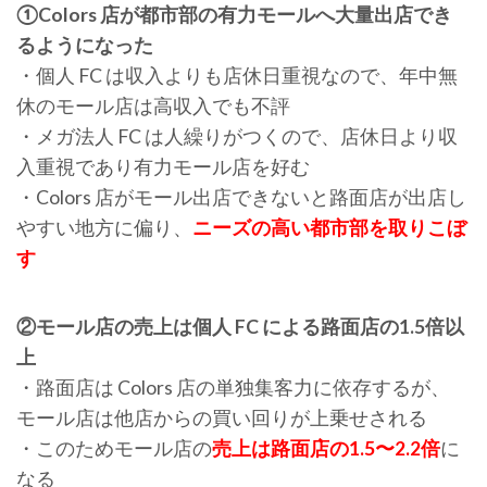
①Colors 店が都市部の有力モールへ大量出店でき
るようになった
・個人 FC は収入よりも店休日重視なので、年中無
休のモール店は高収入でも不評
・メガ法人 FC は人繰りがつくので、店休日より収
入重視であり有力モール店を好む
・Colors 店がモール出店できないと路面店が出店し
やすい地方に偏り、
ニーズの高い都市部を取りこぼ
す
②モール店の売上は個人 FC による路面店の1.5倍以
上
・路面店は Colors 店の単独集客力に依存するが、
モール店は他店からの買い回りが上乗せされる
・このためモール店の
売上は路面店の1.5〜2.2倍
に
なる