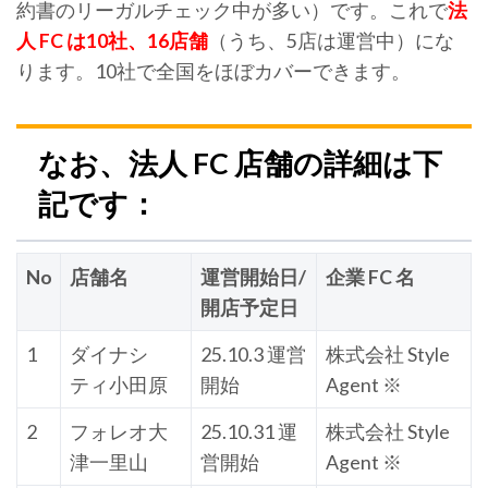
約書のリーガルチェック中が多い）です。これで
法
人 FC は10社、16店舗
（うち、5店は運営中）にな
ります。10社で全国をほぼカバーできます。
なお、法人 FC 店舗の詳細は下
記です：
No
店舗名
運営開始日/
企業 FC 名
開店予定日
1
ダイナシ
25.10.3 運営
株式会社 Style
ティ小田原
開始
Agent ※
2
フォレオ大
25.10.31 運
株式会社 Style
津一里山
営開始
Agent ※