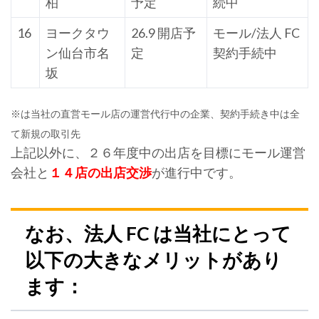
柏
予定
続中
16
ヨークタウ
26.9 開店予
モール/法人 FC
ン仙台市名
定
契約手続中
坂
※は当社の直営モール店の運営代行中の企業、契約手続き中は全
て新規の取引先
上記以外に、２６年度中の出店を目標にモール運営
会社と
１４店の出店交渉
が進行中です。
なお、法人 FC は当社にとって
以下の大きなメリットがあり
ます：