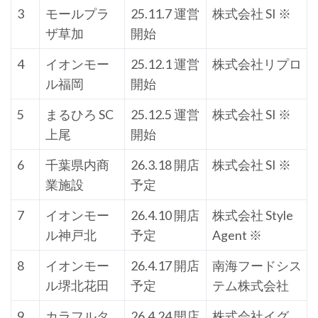
3
モールプラ
25.11.7 運営
株式会社 SI ※
ザ草加
開始
4
イオンモー
25.12.1 運営
株式会社リプロ
ル福岡
開始
5
まるひろ SC
25.12.5 運営
株式会社 SI ※
上尾
開始
6
千葉県内商
26.3.18 開店
株式会社 SI ※
業施設
予定
7
イオンモー
26.4.10 開店
株式会社 Style
ル神戸北
予定
Agent ※
8
イオンモー
26.4.17 開店
南海フードシス
ル堺北花田
予定
テム株式会社
9
カラフルタ
26.4.24 開店
株式会社イグ