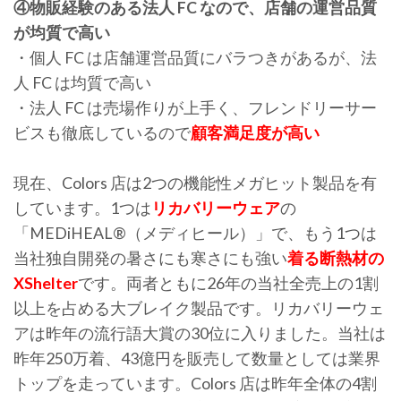
④物販経験のある法人 FC なので、店舗の運営品質
が均質で高い
・個人 FC は店舗運営品質にバラつきがあるが、法
人 FC は均質で高い
・法人 FC は売場作りが上手く、フレンドリーサー
ビスも徹底しているので
顧客満足度が高い
現在、Colors 店は2つの機能性メガヒット製品を有
しています。1つは
リカバリーウェア
の
「MEDiHEAL®（メディヒール）」で、もう1つは
当社独自開発の暑さにも寒さにも強い
着る断熱材の
XShelter
です。両者ともに26年の当社全売上の1割
以上を占める大ブレイク製品です。リカバリーウェ
アは昨年の流行語大賞の30位に入りました。当社は
昨年250万着、43億円を販売して数量としては業界
トップを走っています。Colors 店は昨年全体の4割