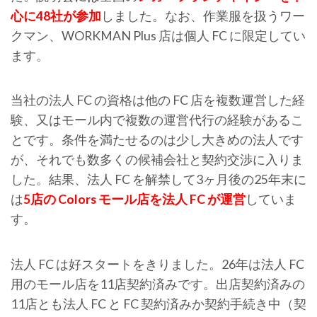
心に48社が参加
しました。なお、作業服を扱うワー
クマン、WORKMAN Plus 店は個人 FC に限定してい
ます。
当社の法人 FC の資格は他の FC 店を複数運営した経
験、又はモール内で複数の運営代行の経験があるこ
とです。条件を満たせるのは少し大きめの法人です
が、それでも数多くの候補会社と契約交渉に入りま
した。結果、法人 FC を解禁して3ヶ月後の25年末に
は
5店の Colors モール店を法人 FC が運営
していま
す。
法人 FC は好スタートをきりました。26年は法人 FC
用のモール店を11店契約済みです。出店契約済みの
11店とも法人 FC と FC 契約済みか契約手続き中（契