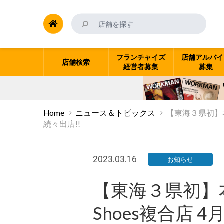
フランチャイズ
店舗アルバイ
店舗検索
経営者募集
募集
Home
ニュース＆トピックス
【東海３県初】本
続々出店!!
2023.03.16
お知らせ
【東海３県初】
Shoes複合店