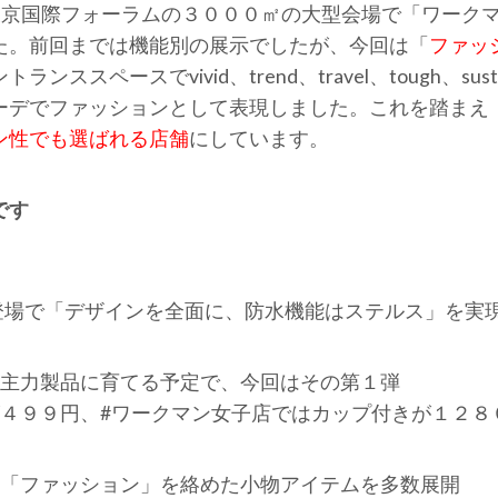
に東京国際フォーラムの３０００㎡の大型会場で「ワーク
た。前回までは機能別の展示でしたが、今回は「
ファッ
スペースでvivid、trend、travel、tough、sus
ーデでファッションとして表現しました。これを踏まえ
ン性でも選ばれる店舗
にしています。
です
登場で「デザインを全面に、防水機能はステルス」を実
主力製品に育てる予定で、今回はその第１弾
４９９円、#ワークマン女子店ではカップ付きが１２８
「ファッション」を絡めた小物アイテムを多数展開