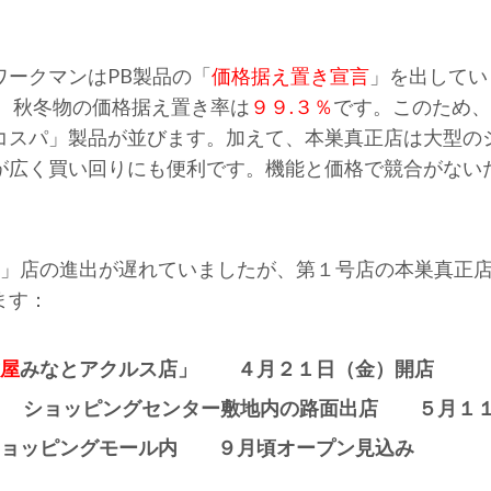
ワークマンはPB製品の「
価格据え置き宣言
」を出してい
。秋冬物の価格据え置き率は
９９.３％
です。このため、
コスパ」製品が並びます。加えて、本巣真正店は大型の
が広く買い回りにも便利です。機能と価格で競合がない
子」店の進出が遅れていましたが、第１号店の本巣真正
ます：
屋
みなとアクルス店」 ４月２１日（金）開店
 ショッピングセンター敷地内の路面出店 ５月１１
ショッピングモール内 ９月頃オープン見込み