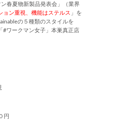
マン春夏物新製品発表会」（業界
ション重視、機能はステルス
」を
tainableの５種類のスタイルを
「#ワークマン女子」本巣真正店
現
０円