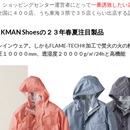
。ショッピングセンター運営者にとって
一番誘致したい
全国に４００店、うち東海３県で３５店くらい出店する
KMAN Shoesの２３年春夏注目製品
インウェア。しかもFLAME-TECH®加工で焚火の火
００００mm、透湿度２００００g/㎡/24hと高機能