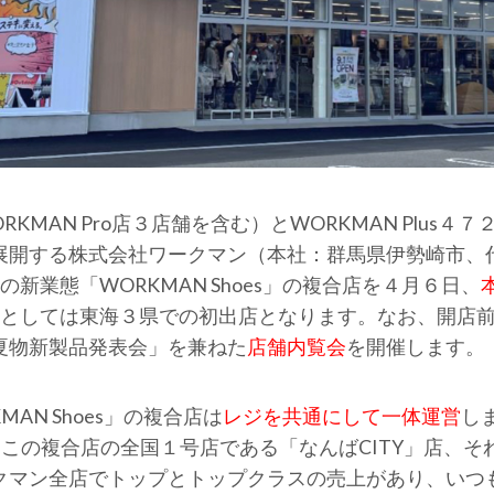
KMAN Pro店３店舗を含む）とWORKMAN Plus
展開する株式会社ワークマン（本社：群馬県伊勢崎市、
新業態「WORKMAN Shoes」の複合店を４月６日、
店としては東海３県での初出店となります。なお、開店
夏物新製品発表会」を兼ねた
店舗内覧会
を開催します。
AN Shoes」の複合店は
レジを共通にして一体運営
し
す。この複合店の全国１号店である「なんばCITY」店、
クマン全店でトップとトップクラスの売上があり、いつ