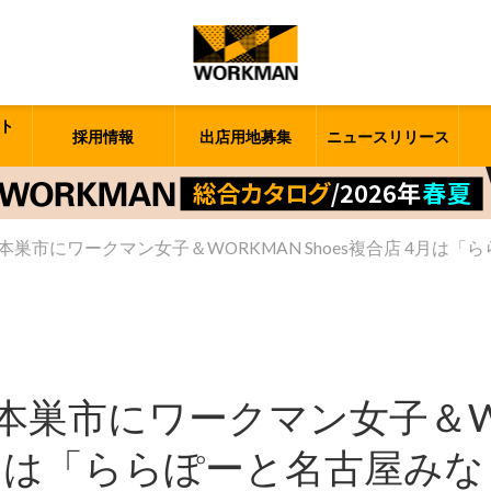
ト
採用情報
出店用地募集
ニュースリリース
巣市にワークマン女子＆WORKMAN Shoes複合店 4月は
本巣市にワークマン女子＆W
 4月は「ららぽーと名古屋み