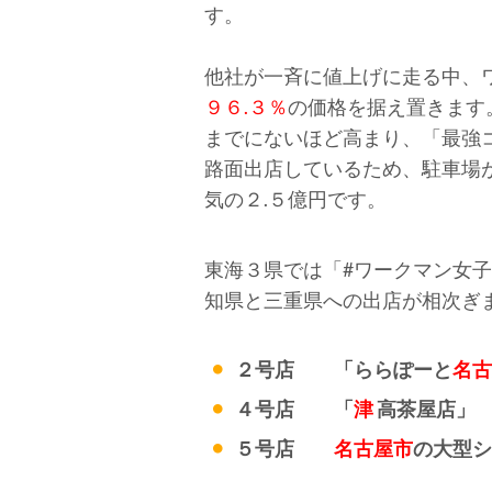
す。
他社が一斉に値上げに走る中、
９６.３％
の価格を据え置きます
までにないほど高まり、「最強
路面出店しているため、駐車場
気の２.５億円です。
東海３県では「#ワークマン女
知県と三重県への出店が相次ぎ
２号店 「ららぽーと
名古
４号店 「
津
高茶屋店」
５号店
名古屋市
の大型