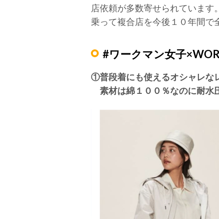
店依頼が多数寄せられています
乗って複合店を今後１０年間で
#ワークマン女子×WOR
①普段着にも使えるオシャレなレ
素材は綿１００％なのに耐水圧１