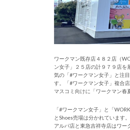
ワークマン既存店４８２店（WOR
ン女子」２５店の計９７９店を
気の「#ワークマン女子」と注目の
す。「#ワークマン女子」複合
マスコミ向けに「ワークマン春
「#ワークマン女子」と「WORKM
とShoes売場は分かれていま
アルパ店と東急吉祥寺店はワー