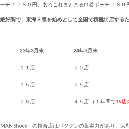
ーチ １７８０円、あれこれまとまる巾着ポーチ ７８０
が絶好調で、東海３県を始めとして全国で積極出店する
23年3月末
24年3月末
１１店
２０店
１５店
２５店
２６店
４５店 （１年間で
19店
KMAN Shoes」の複合店はバツグンの集客力があり、