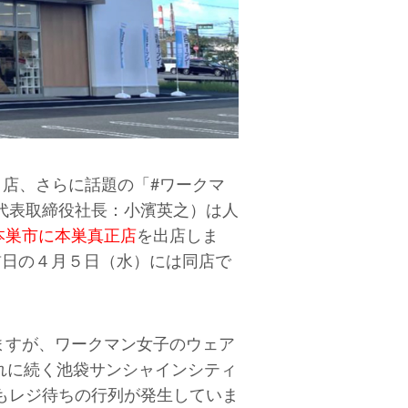
４７２店、さらに話題の「#ワークマ
代表取締役社長：小濱英之）は人
本巣市に本巣真正店
を出店しま
前日の４月５日（水）には同店で
ますが、ワークマン女子のウェア
それに続く池袋サンシャインシティ
もレジ待ちの行列が発生していま