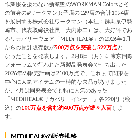
作業服を扱わない新業態のWORKMAN Colorsとそ
の前身の#ワークマン女子店の129店の合計1094店
を展開する株式会社ワークマン（本社：群馬県伊勢
崎市、代表取締役社長：大内康二）は、大好評であ
るリカバリーウェア「MEDiHEAL®」の2026年1月
からの累計販売数が
500万点を突破し522万点
と
なったことを発表します。2月8日（月）に東京国際
フォーラムで行われた新製品発表会で打ち出した
2026年の販売計画は2100万点で、これまで関東を
中心に人気アイテムの一時的な欠品がありました
が、4月は同発表会でも特に人気のあった
「MEDiHEAL®リカバリーインナー」各990円（税
込）の
100万点を含む約400万点が続々入荷
しま
す。
MEDiHEAL®の販売推移