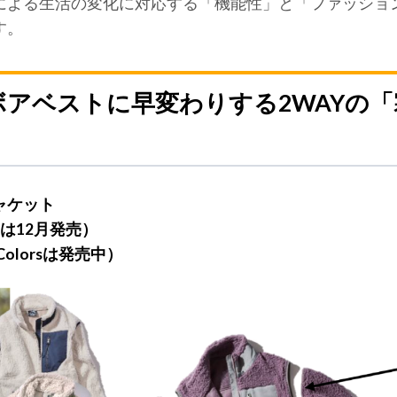
による生活の変化に対応する「機能性」と「ファッショ
す。
アベストに早変わりする2WAYの「
ャケット
sは12月発売）
Colorsは発売中）