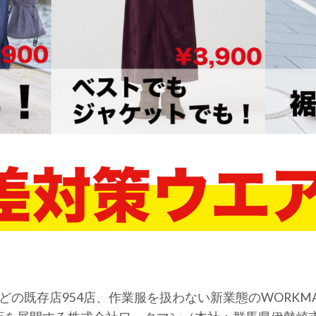
sなどの既存店954店、作業服を扱わない新業態のWORKMAN