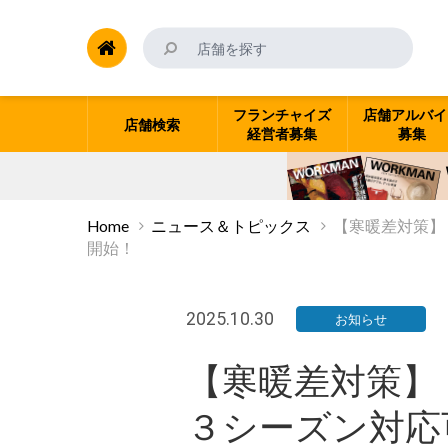
フランチャイズ
店舗アルバイ
店舗検索
経営者募集
募集
Home
ニュース＆トピックス
【寒暖差対策】
開始！
2025.10.30
お知らせ
【寒暖差対策】
３シーズン対応