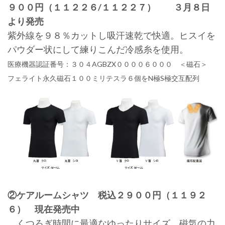
９００円（１１２２６/１１２２７） ３月８日
より発売
紫外線を９８％カットし吸汗速乾で快適。ヒスイを
パウダー状にして練りこんだ冷感糸を使用。
医療機器認証番号：３０４AGBZX００００６０００ ＜磁石＞
フェライト永久磁石１００ミリテスラ６個をN極S極交互配列
②ケアルームシャツ 税込２９００円（１１９２
６） 現在発売中
くつろぎ時間に最適なゆったりサイズ。磁気の力