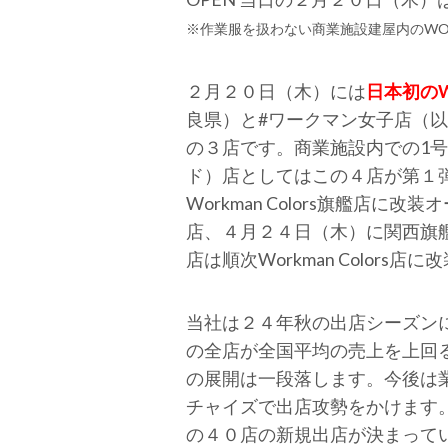
※作業服を扱わない商業施設建屋内のWORK
２月２０日（木）には
日本初のWo
良県）と#ワークマン女子店（以下
の３店です。商業施設内での1
ド）店としてはこの４店が第１
Workman Colors旗艦店に
店、４月２４日（木）に関西旗艦店と
店は順次Workman Colors店
当社は２４年秋の出店シーズン
の全店が全国平均の売上を上回
の展開は一段落します。今後は業態
チャイズで出店攻勢をかけます。２
の４０店の新規出店が決まっています。