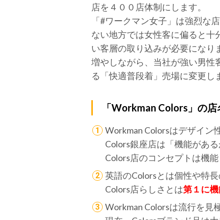
店を４００店体制にします。
「#ワークマン女子」は強烈な
ない地方では女性客に偏ると十分な
い客層の取り込みが必要になり
増やしながら、当社が強い男性
る「快適普段着」売場に変更し
「Workman Colors」
Workman Colorsはデ
Colors銀座店は「機能
Colors店のコンセプト
英語のColorsとは個性や特長の
Colors店らしさとは
第１に機
Workman Colorsは流