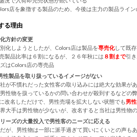
は大盛況で入荷即完売状態が続いている
はColors店を象徴する製品のため、今後は主力の製品ライ
改名する理由
化方針の変更
化しようとしたが、Colors店は製品を
専売化
して既存
の専売製品比率は６割になるが、２６年秋には
８割まで
引
はColors店の専売品
男性製品を取り扱っているイメージがない
社が不慣れだった女性客の取り込みには絶大な効果が
男性物を扱っているかの問い合わせが殺到するなどの
s店に改名しただけで、男性売場を拡大しない状態でも
男性
業界大手は男性物が少ないが、改名すると当社は男性物
シリーズの大量投入で男性客のニーズに応える
だが、男性物は一部に派手過ぎて買いにくいとの声も