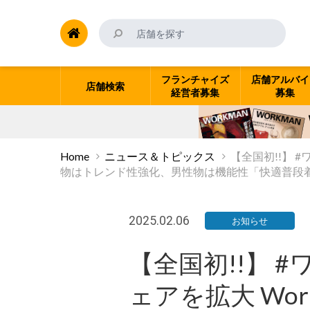
フランチャイズ
店舗アルバイ
店舗検索
経営者募集
募集
Home
ニュース＆トピックス
【全国初!!】 
物はトレンド性強化、男性物は機能性「快適普段
2025.02.06
お知らせ
【全国初!!】
ェアを拡大 Wor