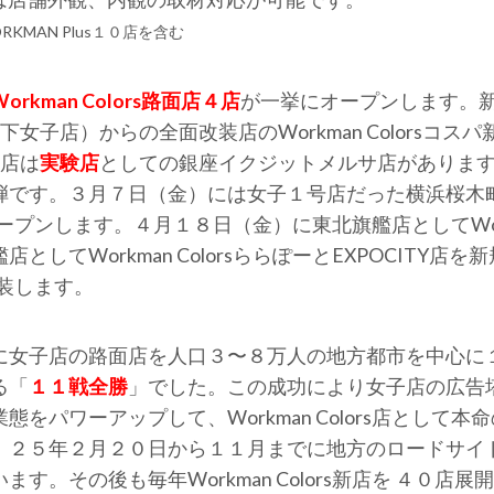
MAN Plus１０店を含む
rkman Colors路面店４店
が一挙にオープンします。新店の
女子店）からの全面改装店のWorkman Colorsコス
号店は
実験店
としての銀座イクジットメルサ店がありま
弾です。３月７日（金）には女子１号店だった横浜桜木
改装オープンします。４月１８日（金）に東北旗艦店としてWork
してWorkman ColorsららぽーとEXPOCITY
に改装します。
に女子店の路面店を人口３〜８万人の地方都市を中心に
る「
１１戦全勝
」でした。この成功により女子店の広告塔
をパワーアップして、Workman Colors店として本
５年２月２０日から１１月までに地方のロードサイド店を中心
その後も毎年Workman Colors新店を ４０店展開して