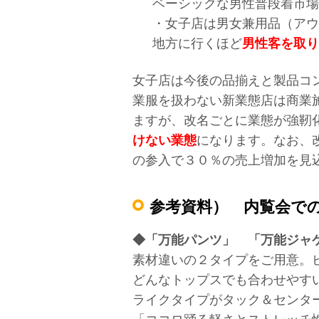
ベーシックな男性普段着市場
・女子店は男女兼用品（アウ
地方に行くほど
男性客を取り
女子店は今後の品揃えと製品コンセ
業服を扱わない新業態店は商業施
ますが、改名ごとに業態が強靭化し
けない業態
になります。なお、改
の参入で３０％の売上増加を見
参考資料） 内覧会で
◆「万能パンツ」 「万能ジャ
素材違いの２タイプをご用意。
どんなトップスでも合わせやす
ライクタイプがタック＆センタ