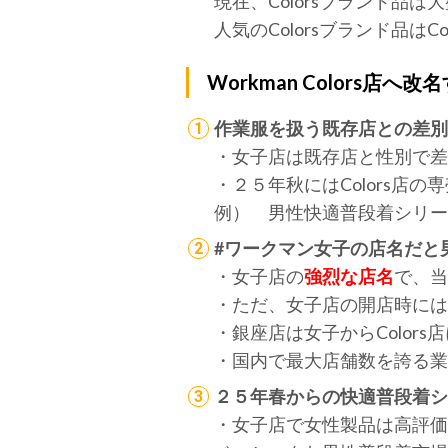
現在、Colorsブランド品
人気のColorsブランド品
Workman Colors店へ
作業服を扱う既存店との差別
・女子店は既存店と性別で差別
・２５年秋にはColors店
例） 男性快適普段着シリーズ
#ワークマン女子の店名だと
・女子店の
強烈な店名
で、当
・ただ、女子店の開店時には
・銀座店は女子からColor
・国内で最大店舗数を誇る
２５年春からの快適普段着
・女子店で女性製品は高評価