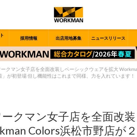
ト
採用情報
出店用地募集
ニュースリリース
#ワークマン女子店を全面改装しベーシックウェアを拡大 Workman
着」が初登場 但し機能性はこれまで同様、力を入れています！
 #ワークマン女子店を全面改
kman Colors浜松市野店