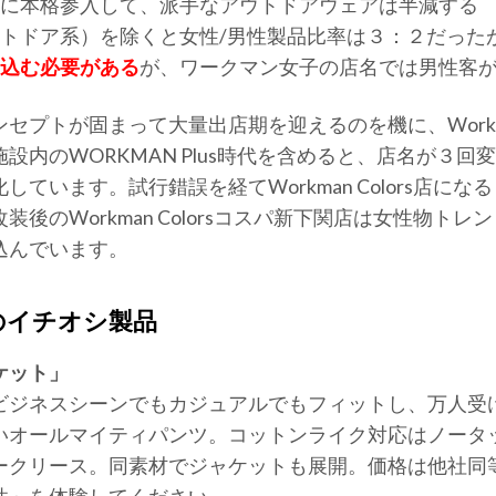
に本格参入して、派手なアウトドアウェアは半減する
トドア系）を除くと女性/男性製品比率は３：２だったが、
込む必要がある
が、ワークマン女子の店名では男性客
プトが固まって大量出店期を迎えるのを機に、Workman
設内のWORKMAN Plus時代を含めると、店名が３
ています。試行錯誤を経てWorkman Colors店にな
装後のWorkman Colorsコスパ新下関店は女性物ト
込んでいます。
のイチオシ製品
ケット」
ビジネスシーンでもカジュアルでもフィットし、万人受
いオールマイティパンツ。コットンライク対応はノータ
ークリース。同素材でジャケットも展開。価格は他社同等