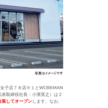
マン女子店７８店※１とWORKMAN
代表取締役社長：小濱英之）は２
改装してオープン
します。なお、