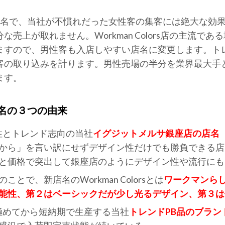
店名で、当社が不慣れだった女性客の集客には絶大な効
売上が取れません。Workman Colors店の主流であ
ますので、男性客も入店しやすい店名に変更します。ト
客の取り込みを計ります。男性売場の半分を業界最大手
ます。
の店名の３つの由来
ザイン性とトレンド志向の当社
イグジットメルサ銀座店の店名
があるから」を言い訳にせずデザイン性だけでも勝負できる
は機能と価格で突出して銀座店のようにデザイン性や流行に
ことで、新店名のWorkman Colorsとは
ワークマンら
能性、第２はベーシックだが少し光るデザイン、第３は
行を見極めてから短納期で生産する当社
トレンドPB品のブラン