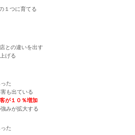
ンの１つに育てる
店との違いを出す
き上げる
あった
弊害も出ている
客が１０％増加
の強みが拡大する
あった