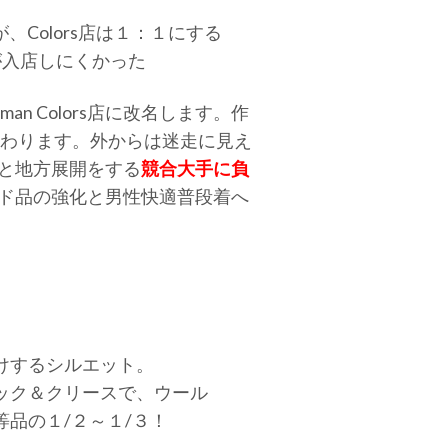
Colors店は１：１にする
が入店しにくかった
 Colors店に改名します。作
回変わります。外からは迷走に見え
ると地方展開をする
競合大手に負
レンド品の強化と男性快適普段着へ
けするシルエット。
ック＆クリースで、ウール
品の１/２～１/３！