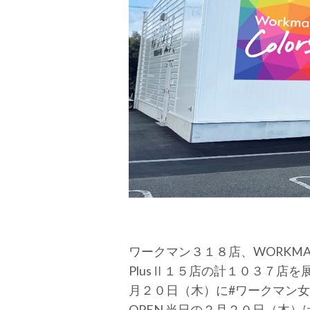
ワークマン３１８店、WORKMAN
PlusⅡ１５店の計１０３７店
月２０日（木）に#ワークマン女子浜
OPEN 当日の２月２０日（木