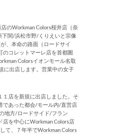
Workman Colors桜井店（奈
パ新下関/浜松市野/くりえいと宗像
すが、本命の路面（ロードサイ
町のコレットマーレ店を首都圏
man Colorsイオンモール名取
店を新規に出店します。営業中の女子
１１店を新規に出店しました。そ
であった都会/モール内/直営店
命の地方/ロードサイド/フラン
にWorkman Colors店
、７年半でWorkman Colors