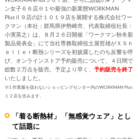
ン女子６６店※１や最強の新業態WORKMAN
PlusⅡ９店の計１０１９店を展開する株式会社ワー
クマン（本社：群馬県伊勢崎市、代表取締役社長：
小濱英之）は、８月２６日開催「ワークマン秋冬新
製品発表会」にて当社専務取締役土屋哲雄がＸＳｈ
ｅｌｔｅｒ断熱シリーズを初披露したのち反響を呼
び、オンラインストア予約販売について、４日間で
総数２万点を販売。予定より早く、
予約販売を終了
いたしました。
※1 作業服を扱わないショッピングセンター内のWORKMAN Plus
１２店を含みます。
「着る断熱材」 「無感覚ウェア」とし
て話題に