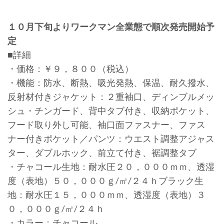
１０月下旬よりワークマン全業態で順次発売開始予
定
■詳細
・価格：￥９，８００（税込）
・機能：防水、断熱、吸光発熱、保温、耐久撥水、
反射材付きジャケット：２重袖口、ディンブルメッ
シュ・チンガード、背中タブ付き、収納ポケット、
フード取り外し可能、袖口面ファスナー、ファス
ナー付きポケット／パンツ：ウエスト調整アジャス
ター、ダブルホック、前立て付き、裾調整タブ
・チャコール生地：耐水圧２０，０００ｍｍ、透湿
度（表地）５０，０００ｇ/㎡/２４ｈブラック生
地：耐水圧１５，０００ｍｍ、透湿度（表地）３
０，０００ｇ/㎡/２４ｈ
・カラー：チャコール