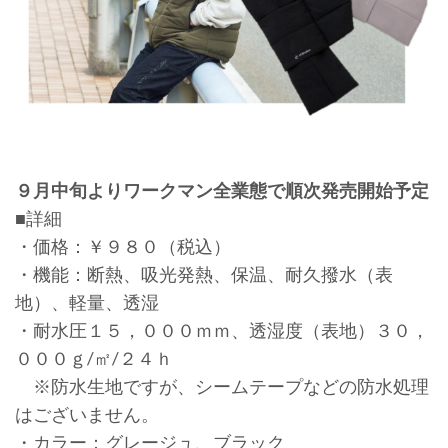
９月中旬よりワークマン全業態で順次発売開始予定
■詳細
・価格：￥９８０（税込）
・機能：断熱、吸光発熱、保温、耐久撥水（表
地）、軽量、透湿
・耐水圧１５，０００ｍｍ、透湿度（表地）３０，
０００ｇ/㎡/２４ｈ
※防水生地ですが、シームテープなどの防水処理
はございません。
・カラー：グレージュ、ブラック