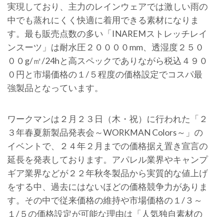
実現しており、主力のレインウェアでは激しい雨の
中でも蒸れにくく快適に着用できる素材になりま
す。最も販売点数の多い「INAREMストレッチレイ
ンスーツ」は耐水圧２００００mm、透湿度２５０
００g/㎡/24hと高スペックでありながら税込４９０
０円と市場価格の１/５程度の価格設定でコスパ最
強製品となっています。
ワークマンは２月２３日（木・祝）に行われた「２
３年春夏新製品発表会～WORKMAN Colors～」の
イベントで、２４年２月までの価格据え置き宣言の
延長を発表しております。アパレル業界やキャンプ
ギア業界などが２２年秋冬製品から実質的な値上げ
をする中、過去にはないほどの価格競争力がありま
す。その中で従来価格の維持や市場価格の１/３～
１/５の価格設定が可能な理由は「人気独自素材の