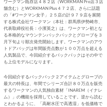
ワークマン既存店４８２店（WORKMAN Pro店３店
舗含む）とWORKMAN Plus４７２店、さらに話題
の「#ワークマン女子」２５店の計９７９店を展開
する株式会社ワークマン（本社：群馬県伊勢崎市、
代表取締役社長：小濱英之）は、ワークマン初とな
る本格的なマウンテンバックパックとグローブを３
月下旬より順次発売開始します。ワークマンのアウ
トドアバッグは年間販売点数が１００万点を超える
人気製品で、今回紹介するバックパックはその中で
も上位モデルになります。
今回紹介するバックパック２アイテムとグローブの
最大の特長は、年間でシリーズ合計８０万点を販売
するワークマンの人気独自素材「INAREM（イナレ
ム）」の機能を採用していることです。逆から読む
とわかるように、「高耐水圧で高透湿」を低価格で