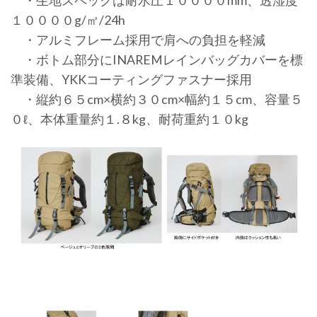
１００００g/㎡/24h
・アルミフレーム採用で肩への負担を軽減
・ボトム部分にINAREMレインバッグカバーを標
準装備、YKKコーティングファスナー採用
・縦約６５cm×横約３０cm×幅約１５cm、容量５
０ℓ、本体重量約１.８kg、耐荷重約１０kg