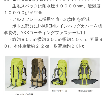
・生地スペックは耐水圧１００００mm、透湿度
１００００g/㎡/24h
・アルミフレーム採用で肩への負担を軽減
・ボトム部分にINAREMレインバッグカバーを標
準装備、YKKコーティングファスナー採用
・縦約８５cm×横約３５cm×幅約１５ cm、容量８
０ℓ、本体重量約２.２kg、耐荷重約２０kg