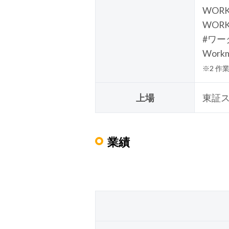
WORK
WORK
#ワー
Work
※2 作
上場
東証ス
業績