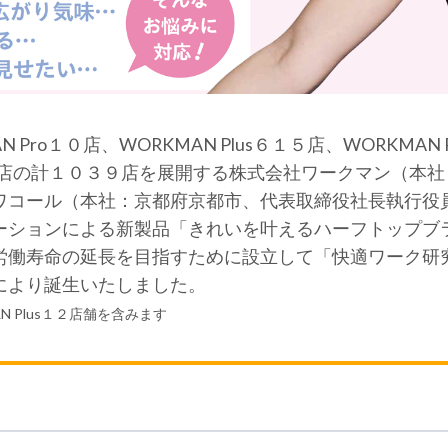
Pro１０店、WORKMAN Plus６１５店、WORKMAN
lors４店の計１０３９店を展開する株式会社ワークマン（
ワコール（本社：京都府京都市、代表取締役社長執行役
ーションによる新製品「きれいを叶えるハーフトップブ
労働寿命の延長を目指すために設立して「快適ワーク研
により誕生いたしました。
 Plus１２店舗を含みます