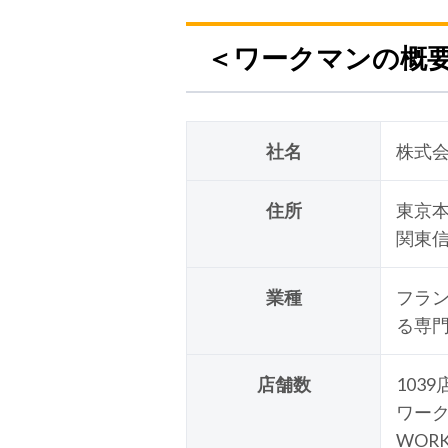
＜ワークマンの概
社名
株式
住所
東京本
関東信
業種
フラ
る専
店舗数
103
ワーク
WORK