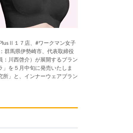
 PlusⅡ１７店、#ワークマン女子
本社：群馬県伊勢崎市、代表取締役
員：川西啓介）が展開するブラン
ラ」を５月中旬に発売いたしま
究所」と、インナーウェアブラン