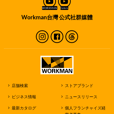
くは入社後の人事管理に必要な範囲に限定してお
取り扱いいたします。
取り扱い方法
Workman台灣 公式社群媒體
個人情報は、弊社で定めた個人情報保護方針に
従ってお取り扱いいたします。
個人情報は、原則として弊社及び店舗内での
みお取り扱いいたします。
但し、作業を社外の第三者に委託する場合
に、個人情報を当該第三者に開示する場合が
あります。
個人情報を第三者に開示する場合であって
も、弊社の個人情報保護規程に従って弊社の
責任で個人情報の保護に努めます。
店舗検索
ストアブランド
採用応募者のみなさまの権利
ビジネス情報
ニュースリリース
収集させて頂いた個人情報及び採用業務の過程で
発生した個人情報については、原則として採用応
最新カタログ
個人フランチャイズ経
募者ご自身の情報についてのみ閲覧、修正、削除