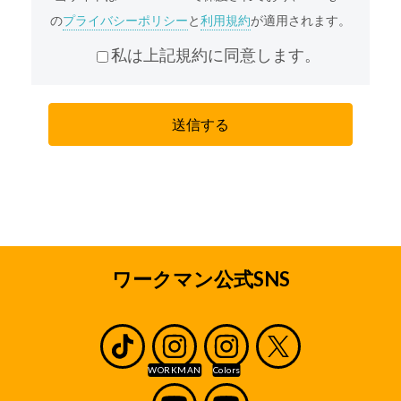
弊社は、個人情報重要性を認識し、個人情報の適
の
プライバシーポリシー
と
利用規約
が適用されます。
切な管理を行うことが、弊社の事業活動の基本で
あると共に、弊社の社会的責務であると考えてお
私は上記規約に同意します。
ります。弊社は、責任をもって個人情報を保護す
るため、弊社の「プライバシーポリシー」に基づ
き、本サイトを通じて収集する個人情報(本サイト
を通じてお客様から収集させていただく、氏名、
住所、電話番号、メールアドレス等、お客様個人
を識別できる情報およびお客様個人に固有の情報
を意味します。)に関し以下の定めに従ってお取り
扱いいたします。
収集の目的
採用応募者のみなさまから収集した個人情報は、
ワークマン公式SNS
弊社の直営店及びワークマンとフランチャイズ契
約または業務委託契約を締結している加盟店(ワー
クマンとエリアフランチャイズ契約を締結してい
るエリアフランチャイジーの直営店及び加盟店を
含みます。以下、直営店と加盟店をあわせて「店
舗」といいます。)の採用業務、ならびに内定もし