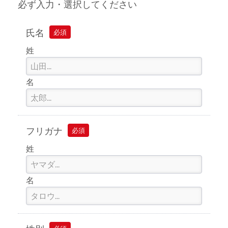
必ず入力・選択してください
氏名
必須
姓
名
フリガナ
必須
姓
名