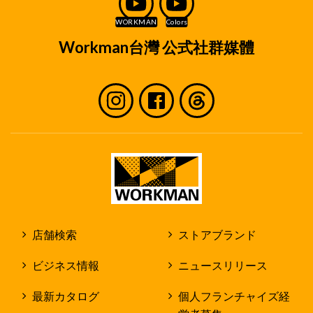
くは入社後の人事管理に必要な範囲に限定してお
取り扱いいたします。
取り扱い方法
Workman台灣 公式社群媒體
個人情報は、弊社で定めた個人情報保護方針に
従ってお取り扱いいたします。
個人情報は、原則として弊社及び店舗内での
みお取り扱いいたします。
但し、作業を社外の第三者に委託する場合
に、個人情報を当該第三者に開示する場合が
あります。
個人情報を第三者に開示する場合であって
も、弊社の個人情報保護規程に従って弊社の
責任で個人情報の保護に努めます。
店舗検索
ストアブランド
採用応募者のみなさまの権利
ビジネス情報
ニュースリリース
収集させて頂いた個人情報及び採用業務の過程で
発生した個人情報については、原則として採用応
最新カタログ
個人フランチャイズ経
募者ご自身の情報についてのみ閲覧、修正、削除