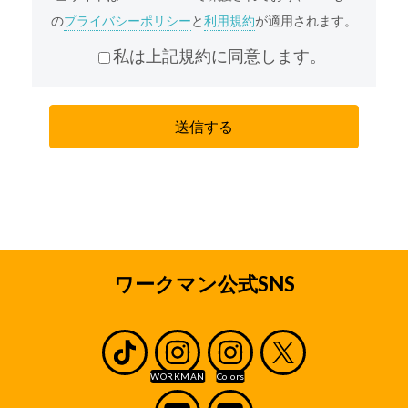
弊社は、個人情報重要性を認識し、個人情報の適
の
プライバシーポリシー
と
利用規約
が適用されます。
切な管理を行うことが、弊社の事業活動の基本で
あると共に、弊社の社会的責務であると考えてお
私は上記規約に同意します。
ります。弊社は、責任をもって個人情報を保護す
るため、弊社の「プライバシーポリシー」に基づ
き、本サイトを通じて収集する個人情報(本サイト
を通じてお客様から収集させていただく、氏名、
住所、電話番号、メールアドレス等、お客様個人
を識別できる情報およびお客様個人に固有の情報
を意味します。)に関し以下の定めに従ってお取り
扱いいたします。
収集の目的
採用応募者のみなさまから収集した個人情報は、
ワークマン公式SNS
弊社の直営店及びワークマンとフランチャイズ契
約または業務委託契約を締結している加盟店(ワー
クマンとエリアフランチャイズ契約を締結してい
るエリアフランチャイジーの直営店及び加盟店を
含みます。以下、直営店と加盟店をあわせて「店
舗」といいます。)の採用業務、ならびに内定もし