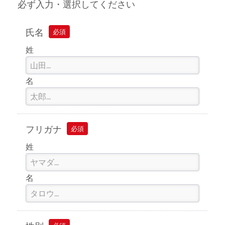
必ず入力・選択してください
氏名
必須
姓
名
フリガナ
必須
姓
名