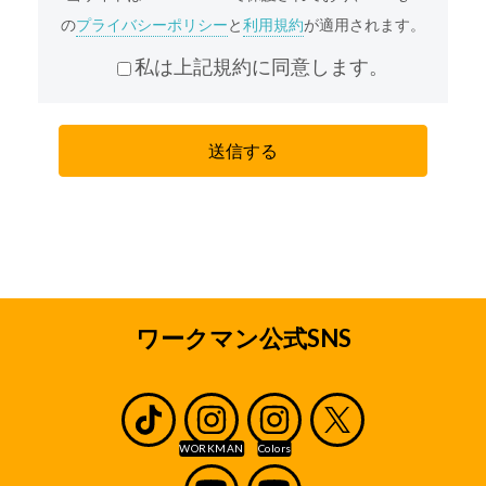
弊社は、個人情報重要性を認識し、個人情報の適
の
プライバシーポリシー
と
利用規約
が適用されます。
切な管理を行うことが、弊社の事業活動の基本で
あると共に、弊社の社会的責務であると考えてお
私は上記規約に同意します。
ります。弊社は、責任をもって個人情報を保護す
るため、弊社の「プライバシーポリシー」に基づ
き、本サイトを通じて収集する個人情報(本サイト
を通じてお客様から収集させていただく、氏名、
住所、電話番号、メールアドレス等、お客様個人
を識別できる情報およびお客様個人に固有の情報
を意味します。)に関し以下の定めに従ってお取り
扱いいたします。
収集の目的
採用応募者のみなさまから収集した個人情報は、
ワークマン公式SNS
弊社の直営店及びワークマンとフランチャイズ契
約または業務委託契約を締結している加盟店(ワー
クマンとエリアフランチャイズ契約を締結してい
るエリアフランチャイジーの直営店及び加盟店を
含みます。以下、直営店と加盟店をあわせて「店
舗」といいます。)の採用業務、ならびに内定もし