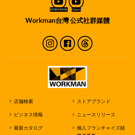
くは入社後の人事管理に必要な範囲に限定してお
取り扱いいたします。
取り扱い方法
Workman台灣 公式社群媒體
個人情報は、弊社で定めた個人情報保護方針に
従ってお取り扱いいたします。
個人情報は、原則として弊社及び店舗内での
みお取り扱いいたします。
但し、作業を社外の第三者に委託する場合
に、個人情報を当該第三者に開示する場合が
あります。
個人情報を第三者に開示する場合であって
も、弊社の個人情報保護規程に従って弊社の
責任で個人情報の保護に努めます。
店舗検索
ストアブランド
採用応募者のみなさまの権利
ビジネス情報
ニュースリリース
収集させて頂いた個人情報及び採用業務の過程で
発生した個人情報については、原則として採用応
最新カタログ
個人フランチャイズ経
募者ご自身の情報についてのみ閲覧、修正、削除