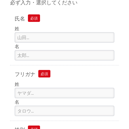
必ず入力・選択してください
氏名
必須
姓
名
フリガナ
必須
姓
名