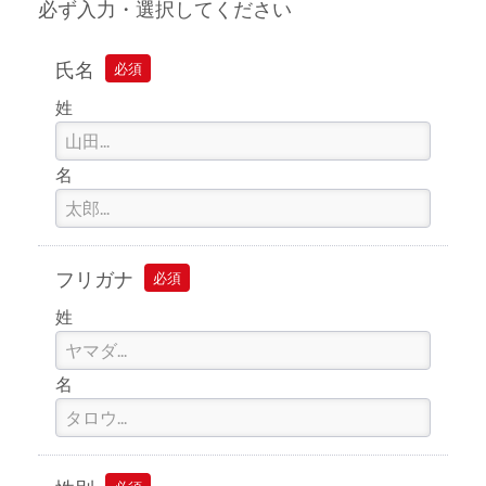
必ず入力・選択してください
氏名
必須
姓
名
フリガナ
必須
姓
名