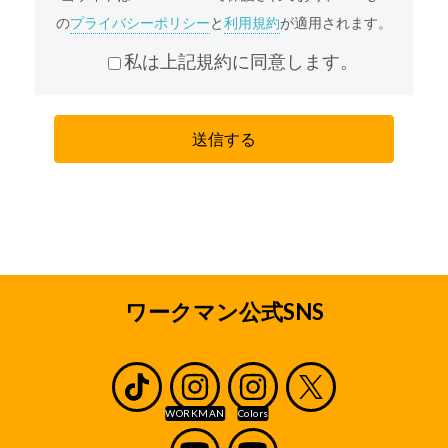
弊社は、個人情報重要性を認識し、個人情報の適
の
プライバシーポリシー
と
利用規約
が適用されます。
切な管理を行うことが、弊社の事業活動の基本で
あると共に、弊社の社会的責務であると考えてお
私は上記規約に同意します。
ります。弊社は、責任をもって個人情報を保護す
るため、弊社の「プライバシーポリシー」に基づ
き、本サイトを通じて収集する個人情報(本サイト
を通じてお客様から収集させていただく、氏名、
住所、電話番号、メールアドレス等、お客様個人
を識別できる情報およびお客様個人に固有の情報
を意味します。)に関し以下の定めに従ってお取り
扱いいたします。
収集の目的
採用応募者のみなさまから収集した個人情報は、
ワークマン公式SNS
弊社の直営店及びワークマンとフランチャイズ契
約または業務委託契約を締結している加盟店(ワー
クマンとエリアフランチャイズ契約を締結してい
るエリアフランチャイジーの直営店及び加盟店を
含みます。以下、直営店と加盟店をあわせて「店
舗」といいます。)の採用業務、ならびに内定もし