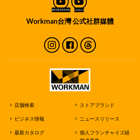
くは入社後の人事管理に必要な範囲に限定してお
取り扱いいたします。
取り扱い方法
Workman台灣 公式社群媒體
個人情報は、弊社で定めた個人情報保護方針に
従ってお取り扱いいたします。
個人情報は、原則として弊社及び店舗内での
みお取り扱いいたします。
但し、作業を社外の第三者に委託する場合
に、個人情報を当該第三者に開示する場合が
あります。
個人情報を第三者に開示する場合であって
も、弊社の個人情報保護規程に従って弊社の
責任で個人情報の保護に努めます。
店舗検索
ストアブランド
採用応募者のみなさまの権利
ビジネス情報
ニュースリリース
収集させて頂いた個人情報及び採用業務の過程で
発生した個人情報については、原則として採用応
最新カタログ
個人フランチャイズ経
募者ご自身の情報についてのみ閲覧、修正、削除