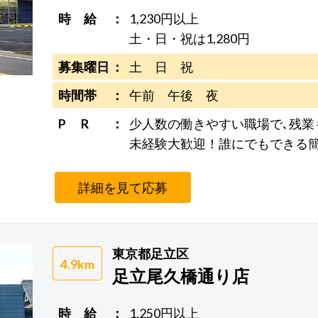
時 給
1,230円以上
土・日・祝は1,280円
募集曜日
土 日 祝
時間帯
午前 午後 夜
P R
少人数の働きやすい職場で､残業
未経験大歓迎！誰にでもできる
詳細を見て応募
東京都足立区
4.9km
足立尾久橋通り店
時 給
1,250円以上