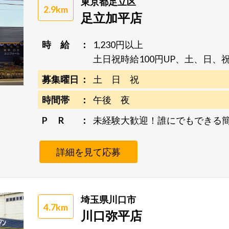
東京都足立区
2.9km
足立加平店
時 給
1,230円以上
土日祝時給100円UP、土、日、
募集曜日
土 日 祝
時間帯
午後 夜
P R
未経験大歓迎！誰にでもできる
詳細を見て応募
埼玉県川口市
4.7km
川口弥平店