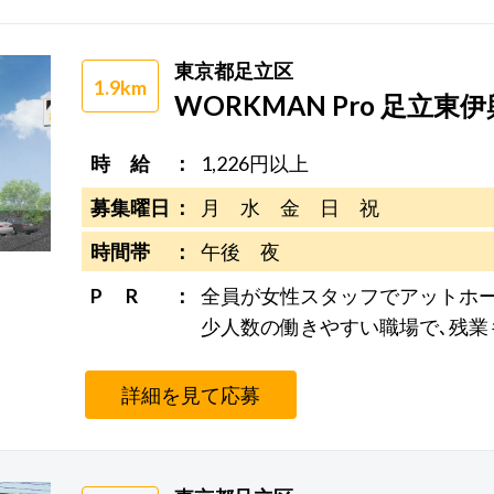
東京都足立区
1.9km
WORKMAN Pro 足立東
時 給
1,226円以上
募集曜日
月 水 金 日 祝
時間帯
午後 夜
P R
全員が女性スタッフでアットホー
少人数の働きやすい職場で､残業
詳細を見て応募