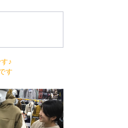
す♪
です