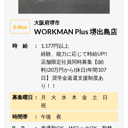
大阪府堺市
6.6km
WORKMAN Plus 堺出島店
時 給
1,177円以上
経験、能力に応じて時給UP!!
店舗限定社員同時募集【(給
料)20万円から(休日)年間107
日】 奨学金返還支援制度あ
り！！
募集曜日
月 火 水 木 金 土 日
祝
時間帯
午後 夜
P R
車通勤OK・WワークOK、勤務