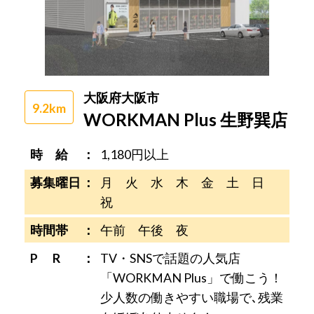
大阪府大阪市
9.2km
WORKMAN Plus 生野巽店
時 給
1,180円以上
募集曜日
月 火 水 木 金 土 日
祝
時間帯
午前 午後 夜
P R
TV・SNSで話題の人気店
「WORKMAN Plus」で働こう！
少人数の働きやすい職場で､残業