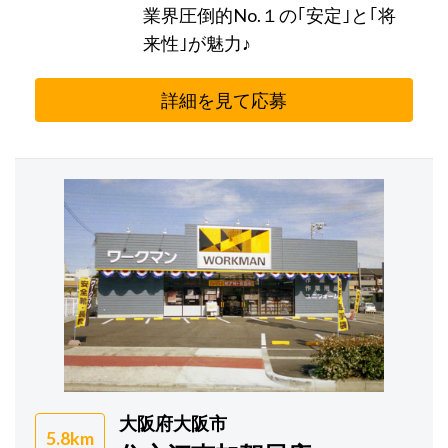
業界圧倒的No.１の｢安定｣と｢将
来性｣が魅力♪
詳細を見て応募
大阪府大阪市
5.8km