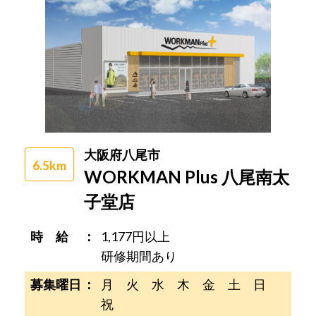
大阪府八尾市
6.5km
WORKMAN Plus 八尾南太
子堂店
時 給
1,177円以上
研修期間あり
募集曜日
月 火 水 木 金 土 日
祝