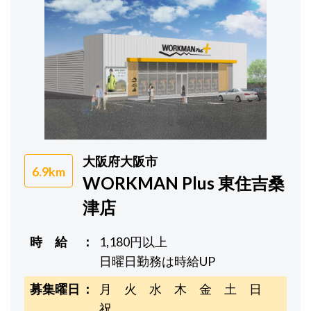
大阪府大阪市
6.9km
WORKMAN Plus 東住吉桑
津店
時 給
1,180円以上
日曜日勤務は時給UP
募集曜日
月 火 水 木 金 土 日
祝