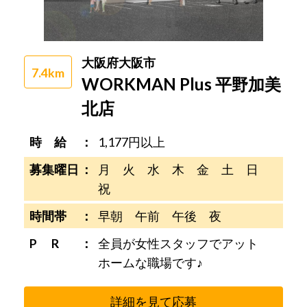
大阪府大阪市
7.4km
WORKMAN Plus 平野加美
北店
時 給
1,177円以上
募集曜日
月 火 水 木 金 土 日
祝
時間帯
早朝 午前 午後 夜
P R
全員が女性スタッフでアット
ホームな職場です♪
詳細を見て応募