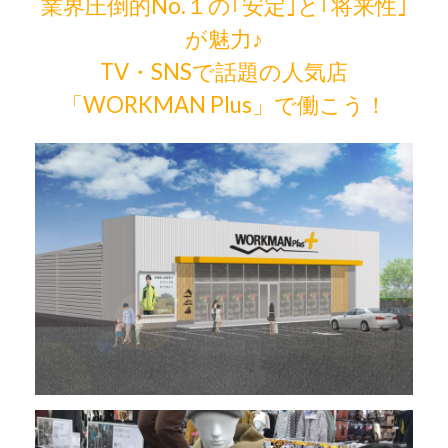
業界圧倒的No.１の｢安定｣と｢将来性｣
が魅力♪
TV・SNSで話題の人気店
「WORKMAN Plus」で働こう！