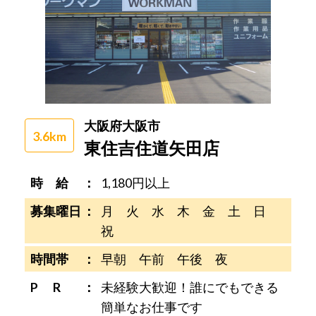
大阪府大阪市
3.6km
東住吉住道矢田店
時 給
1,180円以上
募集曜日
月 火 水 木 金 土 日
祝
時間帯
早朝 午前 午後 夜
P R
未経験大歓迎！誰にでもできる
簡単なお仕事です