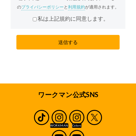
弊社は、個人情報重要性を認識し、個人情報の適
の
プライバシーポリシー
と
利用規約
が適用されます。
切な管理を行うことが、弊社の事業活動の基本で
あると共に、弊社の社会的責務であると考えてお
私は上記規約に同意します。
ります。弊社は、責任をもって個人情報を保護す
るため、弊社の「プライバシーポリシー」に基づ
き、本サイトを通じて収集する個人情報(本サイト
を通じてお客様から収集させていただく、氏名、
住所、電話番号、メールアドレス等、お客様個人
を識別できる情報およびお客様個人に固有の情報
を意味します。)に関し以下の定めに従ってお取り
扱いいたします。
収集の目的
採用応募者のみなさまから収集した個人情報は、
ワークマン公式SNS
弊社の直営店及びワークマンとフランチャイズ契
約または業務委託契約を締結している加盟店(ワー
クマンとエリアフランチャイズ契約を締結してい
るエリアフランチャイジーの直営店及び加盟店を
含みます。以下、直営店と加盟店をあわせて「店
舗」といいます。)の採用業務、ならびに内定もし