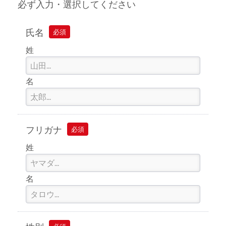
必ず入力・選択してください
氏名
必須
姓
名
フリガナ
必須
姓
名