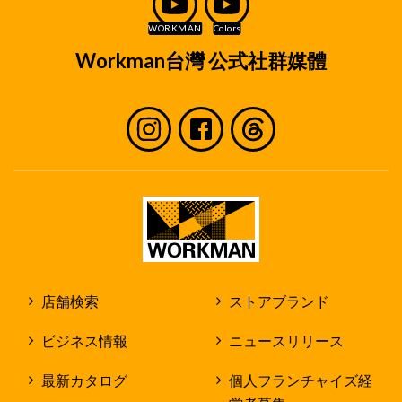
くは入社後の人事管理に必要な範囲に限定してお
取り扱いいたします。
取り扱い方法
Workman台灣 公式社群媒體
個人情報は、弊社で定めた個人情報保護方針に
従ってお取り扱いいたします。
個人情報は、原則として弊社及び店舗内での
みお取り扱いいたします。
但し、作業を社外の第三者に委託する場合
に、個人情報を当該第三者に開示する場合が
あります。
個人情報を第三者に開示する場合であって
も、弊社の個人情報保護規程に従って弊社の
責任で個人情報の保護に努めます。
店舗検索
ストアブランド
採用応募者のみなさまの権利
ビジネス情報
ニュースリリース
収集させて頂いた個人情報及び採用業務の過程で
発生した個人情報については、原則として採用応
最新カタログ
個人フランチャイズ経
募者ご自身の情報についてのみ閲覧、修正、削除