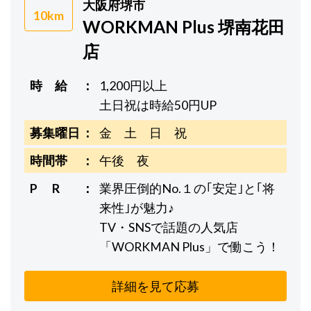
大阪府堺市
10km
WORKMAN Plus 堺南花田
店
時 給
1,200円以上
土日祝は時給50円UP
募集曜日
金 土 日 祝
時間帯
午後 夜
P R
業界圧倒的No.１の｢安定｣と｢将
来性｣が魅力♪
TV・SNSで話題の人気店
「WORKMAN Plus」で働こう！
詳細を見て応募