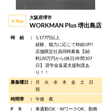
大阪府堺市
9.7km
WORKMAN Plus 堺出島店
時 給
1,177円以上
経験、能力に応じて時給UP!!
店舗限定社員同時募集【(給
料)20万円から(休日)年間107
日】 奨学金返還支援制度あ
り！！
募集曜日
月 火 水 木 金 土 日
祝
時間帯
午後 夜
P R
車通勤OK・WワークOK、勤務