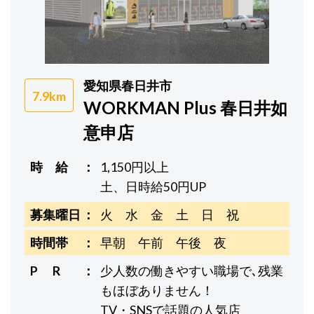
愛知県春日井市
7.9km
WORKMAN Plus 春日井如
意申店
時 給
1,150円以上
土、日時給50円UP
募集曜日
火 水 金 土 日 祝
時間帯
早朝 午前 午後 夜
P R
少人数の働きやすい職場で､残業
もほぼありません！
TV・SNSで話題の人気店