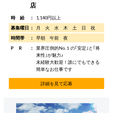
店
時 給
1,140円以上
募集曜日
月 火 水 木 土 日 祝
時間帯
早朝 午前 夜
P R
業界圧倒的No.１の｢安定｣と｢将
来性｣が魅力♪
未経験大歓迎！誰にでもできる
簡単なお仕事です
詳細を見て応募