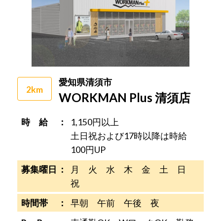
愛知県清須市
2km
WORKMAN Plus 清須店
時 給
1,150円以上
土日祝および17時以降は時給
100円UP
募集曜日
月 火 水 木 金 土 日
祝
時間帯
早朝 午前 午後 夜