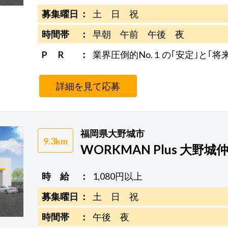
募集曜日
土 日 祝
時間帯
早朝 午前 午後 夜
P R
業界圧倒的No.１の｢安定｣と｢将
詳細を見て応募
福岡県大野城市
9.3km
WORKMAN Plus 大野城
時 給
1,080円以上
募集曜日
土 日 祝
時間帯
午後 夜