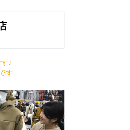
店
す♪
です