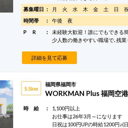
募集曜日
月 火 水 木 金 土 日 
時間帯
午後 夜
P R
未経験大歓迎！誰にでもできる
少人数の働きやすい職場で､残業
詳細を見て応募
福岡県福岡市
5.5km
WORKMAN Plus 福岡
時 給
1,100円以上
お仕事は26年3月～になります
日祝は100円UPの時給1200円♪