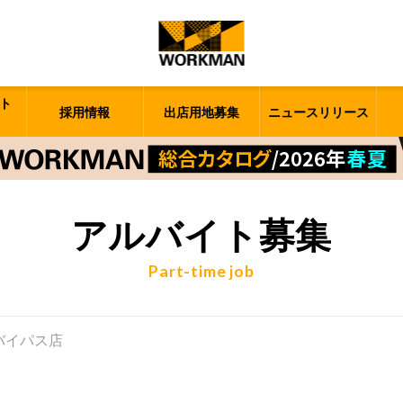
ト
採用情報
出店用地募集
ニュースリリース
アルバイト募集
Part-time job
博多バイパス店