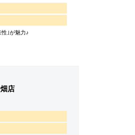
来性｣が魅力♪
仲畑店