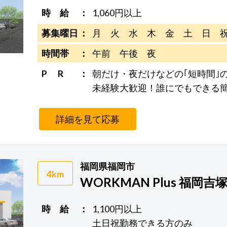
時 給
1,060円以上
募集曜日
月 火 水 木 金 土 日 
時間帯
午前 午後 夜
P R
朝だけ・夜だけなどの｢短時間｣
未経験大歓迎！誰にでもできる
詳細を見て応募
福岡県福岡市
4km
WORKMAN Plus 福岡吉
時 給
1,100円以上
土日祝勤務できる方のみ