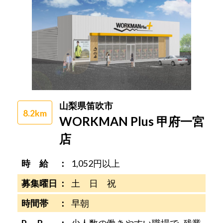
山梨県笛吹市
8.2km
WORKMAN Plus 甲府一宮
店
時 給
1,052円以上
募集曜日
土 日 祝
時間帯
早朝
P R
少人数の働きやすい職場で､残業