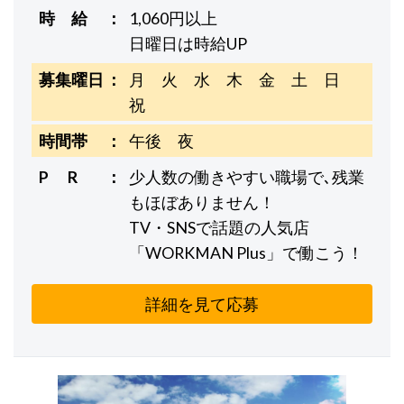
時 給
1,060円以上
日曜日は時給UP
募集曜日
月 火 水 木 金 土 日
祝
時間帯
午後 夜
P R
少人数の働きやすい職場で､残業
もほぼありません！
TV・SNSで話題の人気店
「WORKMAN Plus」で働こう！
詳細を見て応募