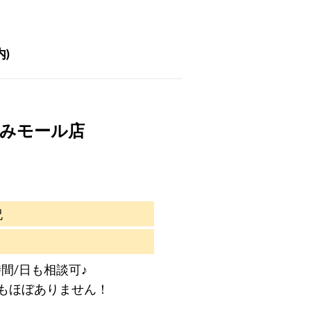
内)
なみモール店
祝
間/日も相談可♪
もほぼありません！