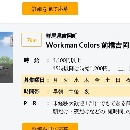
詳細を見て応募
群馬県吉岡町
7km
Workman Colors 前橋吉
時 給
1,100円以上
15時以降は時給1,200円。 土、
募集曜日
月 火 水 木 金 土 日 
時間帯
早朝 午後 夜
P R
未経験大歓迎！誰にでもできる
朝だけ・夜だけなどの｢短時間｣
詳細を見て応募