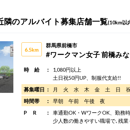
近隣のアルバイト募集店舗一覧
(10km以
群馬県前橋市
6.5km
#ワークマン女子 前橋み
時 給
1,080円以上
土日祝50円UP、制服代支給!!
募集曜日
月 火 水 木 金 土 日 
時間帯
早朝 午前 午後 夜
P R
車通勤OK・WワークOK、勤務時
少人数の働きやすい職場で､残業