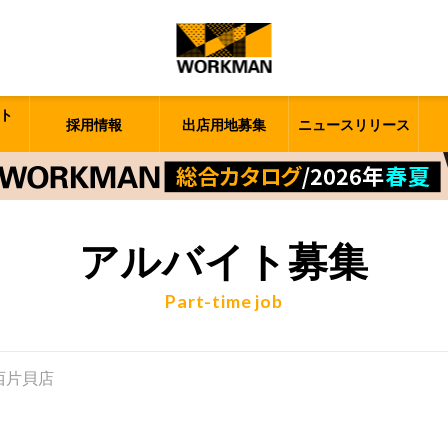
ト
採用情報
出店用地募集
ニュースリリース
アルバイト募集
Part-time job
橋西片貝店