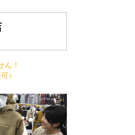
店
せん！
可♪