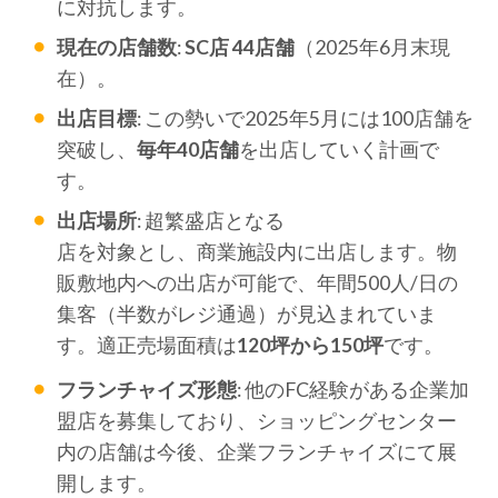
に対抗します。
現在の店舗数
:
SC店 44店舗
（2025年6月末現
在）。
出店目標
: この勢いで2025年5月には100店舗を
突破し、
毎年40店舗
を出店していく計画で
す。
出店場所
: 超繁盛店となる
店を対象とし、商業施設内に出店します。物
販敷地内への出店が可能で、年間500人/日の
集客（半数がレジ通過）が見込まれていま
す。適正売場面積は
120坪から150坪
です。
フランチャイズ形態
: 他のFC経験がある企業加
盟店を募集しており、ショッピングセンター
内の店舗は今後、企業フランチャイズにて展
開します。