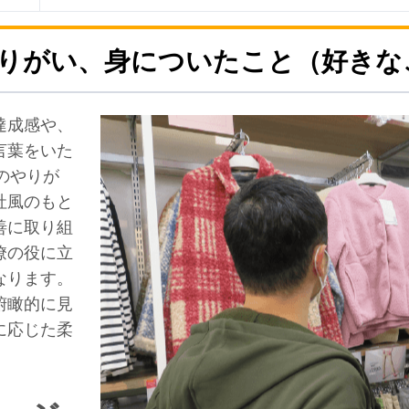
りがい、身についたこと（好きな
達成感や、
言葉をいた
のやりが
社風のもと
善に取り組
僚の役に立
なります。
俯瞰的に見
に応じた柔