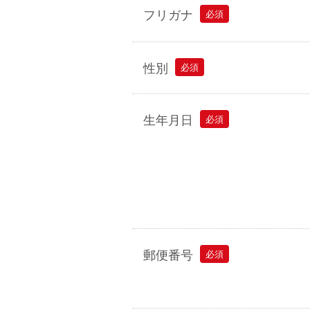
フリガナ
必須
性別
必須
生年月日
必須
郵便番号
必須