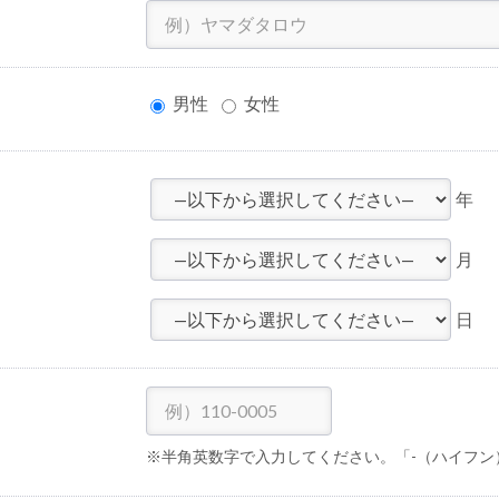
男性
女性
年
月
日
※半角英数字で入力してください。「-（ハイフン