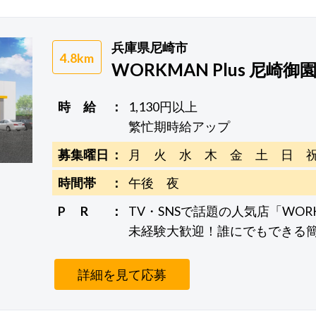
兵庫県尼崎市
4.8km
WORKMAN Plus 尼崎御
時 給
1,130円以上
繁忙期時給アップ
募集曜日
月 火 水 木 金 土 日 
時間帯
午後 夜
P R
TV・SNSで話題の人気店「WORK
未経験大歓迎！誰にでもできる
詳細を見て応募