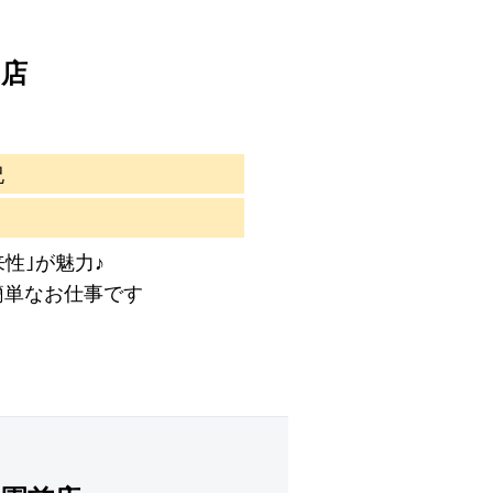
田店
祝
来性｣が魅力♪
簡単なお仕事です