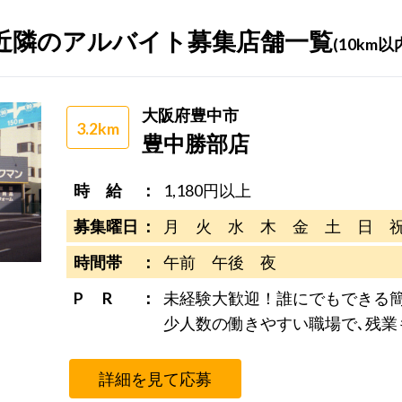
近隣のアルバイト募集店舗一覧
(10km以
大阪府豊中市
3.2km
豊中勝部店
時 給
1,180円以上
募集曜日
月 火 水 木 金 土 日 
時間帯
午前 午後 夜
P R
未経験大歓迎！誰にでもできる
少人数の働きやすい職場で､残業
詳細を見て応募