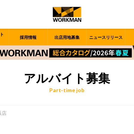
ト
採用情報
出店用地募集
ニュースリリース
アルバイト募集
Part-time job
中浜店