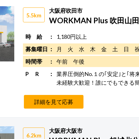
大阪府吹田市
5.5km
WORKMAN Plus 吹田山
時 給
1,180円以上
募集曜日
月 火 水 木 金 土 日 
時間帯
午前 午後
P R
業界圧倒的No.１の｢安定｣と｢将
未経験大歓迎！誰にでもできる
詳細を見て応募
大阪府大阪市
6.2km