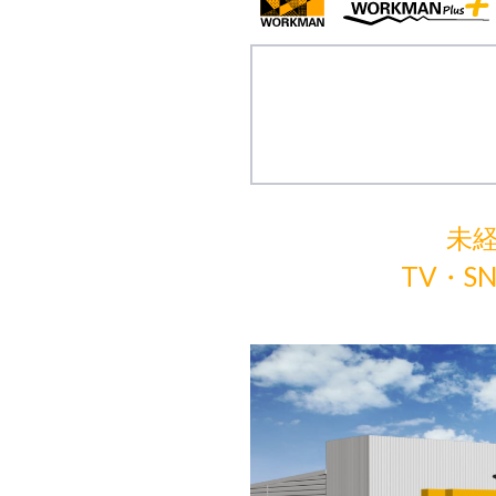
未
TV・S