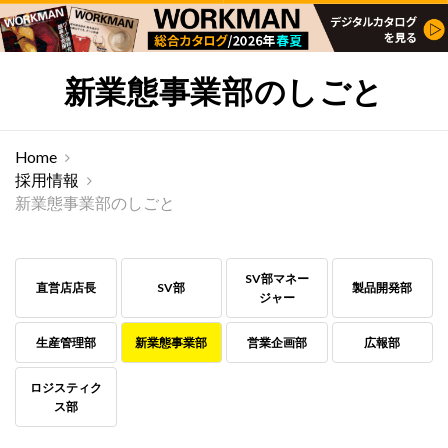
新業態事業部のしごと
Home
採用情報
新業態事業部のしごと
SV部マネー
直営店店長
SV部
製品開発部
ジャー
生産管理部
新業態事業部
営業企画部
広報部
ロジスティク
ス部