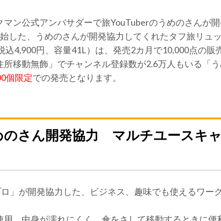
マン公式アンバサダーで旅YouTuberのうめのさんが
開始した、うめのさんが開発協力してくれたタフ旅リュ
込4,900円、容量41L）は、発売2カ月で10,000点
所移動無飾」でチャンネル登録数が2.6万人もいる「
00個限定
での発売となります。
めのさん開発協力 マルチユースキ
のプロ」が開発協力した、ビジネス、趣味でも使えるワー
使用。中身が濡れにくく、傘をさして移動するときに便