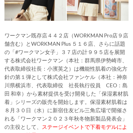
ワークマン既存店４４２店（WORKMAN Pro店９店
舗含む）とWORKMAN Plus ５１６店、さらに話題
の「#ワークマン女子」３７店の計９９５店を展開
する株式会社ワークマン（本社：群馬県伊勢崎市、
代表取締役社長：小濱英之）は機能性肌着の強化方
針の第１弾として株式会社ファンケル（本社：神奈
川県横浜市、代表取締役 社長執行役員 CEO：島
田 和幸）から素材提供を受け開発した「保湿素材肌
着」シリーズの販売を開始します。保湿素材肌着は
８月３０日（水）に新宿住友ビル三角広場で開催さ
れる「ワークマン２０２３年秋冬物新製品発表会」
の主役として、
ステージイベントで下着モデルによ