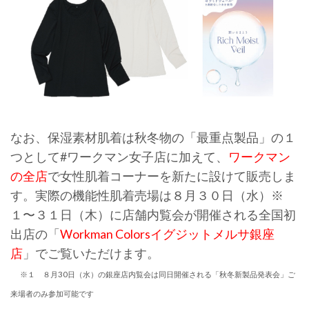
なお、保湿素材肌着は秋冬物の「最重点製品」の１
つとして#ワークマン女子店に加えて、
ワークマン
の全店
で女性肌着コーナーを新たに設けて販売しま
す。実際の機能性肌着売場は８月３０日（水）※
１〜３１日（木）に店舗内覧会が開催される全国初
出店の「
Workman Colorsイグジットメルサ銀座
店
」でご覧いただけます。
※１ ８月30日（水）の銀座店内覧会は同日開催される「秋冬新製品発表会」ご
来場者のみ参加可能です