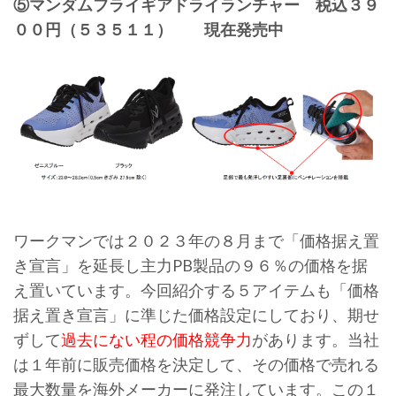
⑤マンダムフライギアドライランチャー 税込３９
００円（５３５１１） 現在発売中
ワークマンでは２０２３年の８月まで「価格据え置
き宣言」を延長し主力PB製品の９６％の価格を据
え置いています。今回紹介する５アイテムも「価格
据え置き宣言」に準じた価格設定にしており、期せ
ずして
過去にない程の価格競争力
があります。当社
は１年前に販売価格を決定して、その価格で売れる
最大数量を海外メーカーに発注しています。この１