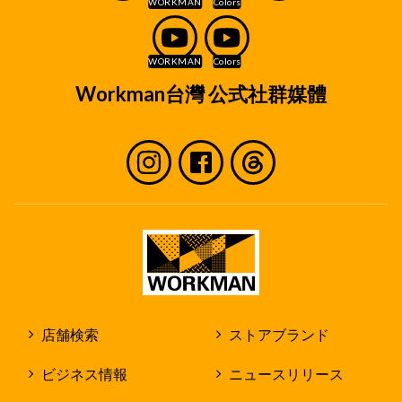
舗」といいます。)の採用業務、ならびに内定もし
くは入社後の人事管理に必要な範囲に限定してお
取り扱いいたします。
取り扱い方法
Workman台灣 公式社群媒體
個人情報は、弊社で定めた個人情報保護方針に
従ってお取り扱いいたします。
個人情報は、原則として弊社及び店舗内での
みお取り扱いいたします。
但し、作業を社外の第三者に委託する場合
に、個人情報を当該第三者に開示する場合が
あります。
個人情報を第三者に開示する場合であって
も、弊社の個人情報保護規程に従って弊社の
責任で個人情報の保護に努めます。
店舗検索
ストアブランド
採用応募者のみなさまの権利
ビジネス情報
ニュースリリース
収集させて頂いた個人情報及び採用業務の過程で