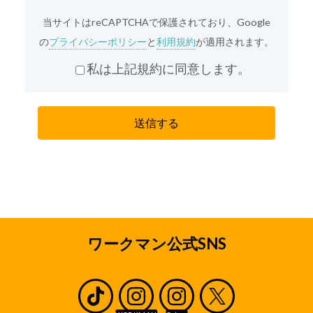
サービスの利用をお断りする場合がございます。
当サイトはreCAPTCHAで保護されており、Google
弊社は、個人情報重要性を認識し、個人情報の適
の
プライバシーポリシー
と
利用規約
が適用されます。
切な管理を行うことが、弊社の事業活動の基本で
あると共に、弊社の社会的責務であると考えてお
私は上記規約に同意します。
ります。弊社は、責任をもって個人情報を保護す
るため、弊社の「プライバシーポリシー」に基づ
き、本サイトを通じて収集する個人情報(本サイト
を通じてお客様から収集させていただく、氏名、
住所、電話番号、メールアドレス等、お客様個人
を識別できる情報およびお客様個人に固有の情報
を意味します。)に関し以下の定めに従ってお取り
扱いいたします。
収集の目的
採用応募者のみなさまから収集した個人情報は、
ワークマン公式SNS
弊社の直営店及びワークマンとフランチャイズ契
約または業務委託契約を締結している加盟店(ワー
クマンとエリアフランチャイズ契約を締結してい
るエリアフランチャイジーの直営店及び加盟店を
含みます。以下、直営店と加盟店をあわせて「店