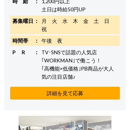
時 給
1,200円以上
土日は時給50円UP
募集曜日
月 火 水 木 金 土 日
祝
時間帯
午後 夜
P R
TV･SNSで話題の人気店
｢WORKMAN｣で働こう！
｢高機能×低価格｣PB商品が大人
気の注目店舗♪
詳細を見て応募