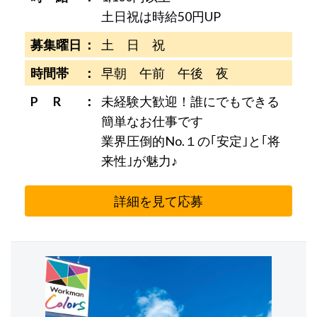
土日祝は時給50円UP
募集曜日
土 日 祝
時間帯
早朝 午前 午後 夜
P R
未経験大歓迎！誰にでもできる
簡単なお仕事です
業界圧倒的No.１の｢安定｣と｢将
来性｣が魅力♪
詳細を見て応募