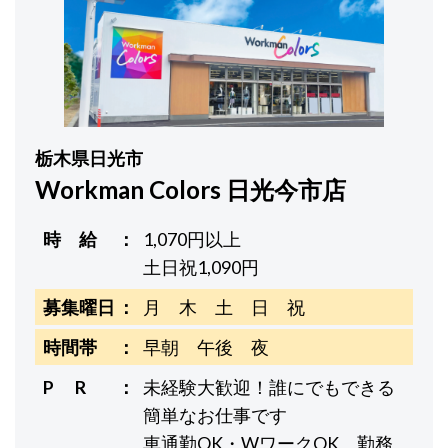
栃木県日光市
Workman Colors 日光今市店
時 給
1,070円以上
土日祝1,090円
募集曜日
月 木 土 日 祝
時間帯
早朝 午後 夜
P R
未経験大歓迎！誰にでもできる
簡単なお仕事です
車通勤OK・WワークOK、勤務