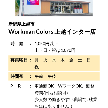
新潟県上越市
Workman Colors 上越インター店
時 給
1,050円以上
土・日・祝は1,070円
募集曜日
月 火 水 木 金 土 日
祝
時間帯
午前 午後
P R
車通勤OK・WワークOK、勤務
時間/日も相談可♪
少人数の働きやすい職場で､残業
もほぼありません！