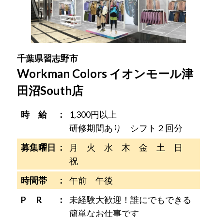
千葉県習志野市
Workman Colors イオンモール津
田沼South店
時 給
1,300円以上
研修期間あり シフト２回分
募集曜日
月 火 水 木 金 土 日
祝
時間帯
午前 午後
P R
未経験大歓迎！誰にでもできる
簡単なお仕事です