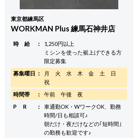
東京都練馬区
WORKMAN Plus 練馬石神井店
時 給
1,250円以上
ミシンを使った裾上げできる方
限定募集
募集曜日
月 火 水 木 金 土 日
祝
時間帯
午前 午後 夜
P R
車通勤OK・WワークOK、勤務
時間/日も相談可♪
朝だけ・夜だけなどの｢短時間｣
の勤務も歓迎です♪