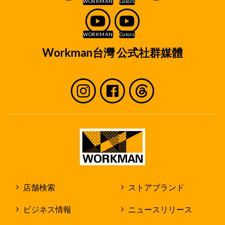
舗」といいます。)の採用業務、ならびに内定もし
くは入社後の人事管理に必要な範囲に限定してお
取り扱いいたします。
取り扱い方法
Workman台灣 公式社群媒體
個人情報は、弊社で定めた個人情報保護方針に
従ってお取り扱いいたします。
個人情報は、原則として弊社及び店舗内での
みお取り扱いいたします。
但し、作業を社外の第三者に委託する場合
に、個人情報を当該第三者に開示する場合が
あります。
個人情報を第三者に開示する場合であって
も、弊社の個人情報保護規程に従って弊社の
責任で個人情報の保護に努めます。
店舗検索
ストアブランド
採用応募者のみなさまの権利
ビジネス情報
ニュースリリース
収集させて頂いた個人情報及び採用業務の過程で