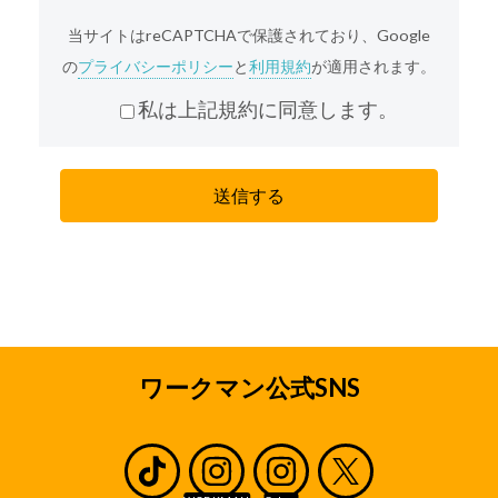
サービスの利用をお断りする場合がございます。
当サイトはreCAPTCHAで保護されており、Google
弊社は、個人情報重要性を認識し、個人情報の適
の
プライバシーポリシー
と
利用規約
が適用されます。
切な管理を行うことが、弊社の事業活動の基本で
あると共に、弊社の社会的責務であると考えてお
私は上記規約に同意します。
ります。弊社は、責任をもって個人情報を保護す
るため、弊社の「プライバシーポリシー」に基づ
き、本サイトを通じて収集する個人情報(本サイト
を通じてお客様から収集させていただく、氏名、
住所、電話番号、メールアドレス等、お客様個人
を識別できる情報およびお客様個人に固有の情報
を意味します。)に関し以下の定めに従ってお取り
扱いいたします。
収集の目的
採用応募者のみなさまから収集した個人情報は、
ワークマン公式SNS
弊社の直営店及びワークマンとフランチャイズ契
約または業務委託契約を締結している加盟店(ワー
クマンとエリアフランチャイズ契約を締結してい
るエリアフランチャイジーの直営店及び加盟店を
含みます。以下、直営店と加盟店をあわせて「店