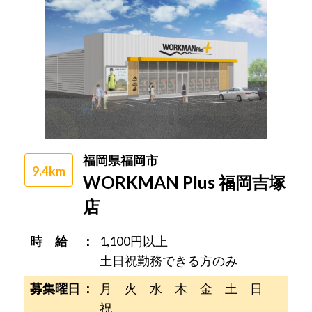
福岡県福岡市
9.4km
WORKMAN Plus 福岡吉塚
店
時 給
1,100円以上
土日祝勤務できる方のみ
募集曜日
月 火 水 木 金 土 日
祝