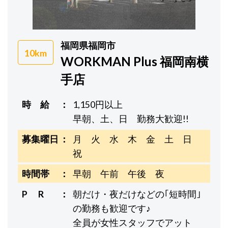
福岡県福岡市
10km
WORKMAN Plus 福岡南横
手店
時 給
1,150円以上
早朝、土、日 勤務大歓迎!!
募集曜日
月 火 水 木 金 土 日
祝
時間帯
早朝 午前 午後 夜
P R
朝だけ・夜だけなどの｢短時間｣
の勤務も歓迎です♪
全員が女性スタッフでアット